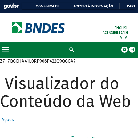
COMUNICA BR
ACESSO À INFORMAÇÃO
PARTI
ENGLISH
ACESSIBILIDADE
A+
A-
Busca
Z7_7QGCHA41L0RP906P422Q9QGGA7
Visualizador do
Conteúdo da Web
Ações