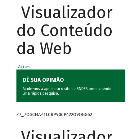
Visualizador
do Conteúdo
da Web
Ações
DÊ SUA OPINIÃO
Ajude-nos a aprimorar o site do BNDES preenchendo
uma rápida
pesquisa
.
Z7_7QGCHA41L0RP906P422Q9QGG62
Visualizador