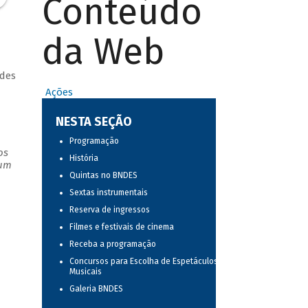
Conteúdo
da Web
ndes
Ações
NESTA SEÇÃO
Programação
os
História
 um
Quintas no BNDES
Sextas instrumentais
Reserva de ingressos
Filmes e festivais de cinema
Receba a programação
Concursos para Escolha de Espetáculos
Musicais
Galeria BNDES