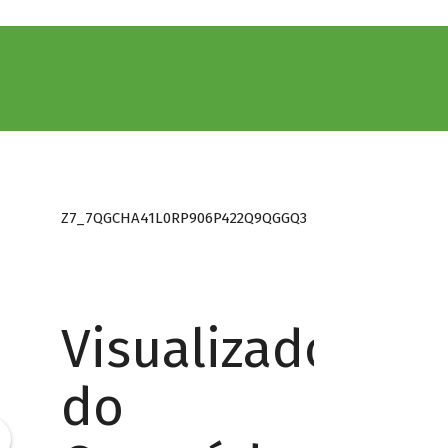
Z7_7QGCHA41L0RP906P422Q9QGGQ3
Visualizador
do