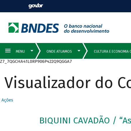
Z7_7QGCHA41L0RP906P422Q9QGGA7
Visualizador do 
Ações
BIQUINI CAVADÃO / “As