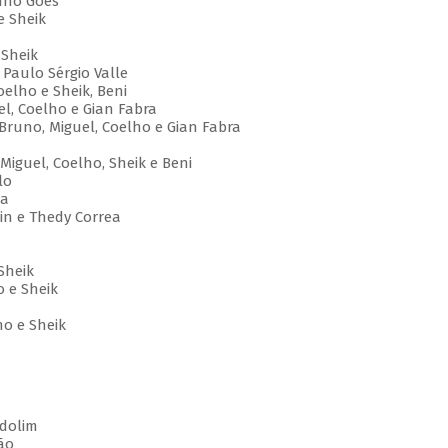
anno Góes
e Sheik
 Sheik
Paulo Sérgio Valle
oelho e Sheik, Beni
el, Coelho e Gian Fabra
runo, Miguel, Coelho e Gian Fabra
Miguel, Coelho, Sheik e Beni
lo
na
ein e Thedy Correa
Sheik
o e Sheik
ho e Sheik
ndolim
ão