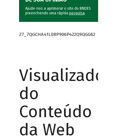
Ajude-nos a aprimorar o site do BNDES
preenchendo uma rápida
pesquisa
.
Z7_7QGCHA41L0RP906P422Q9QGG62
Visualizador
do
Conteúdo
da Web