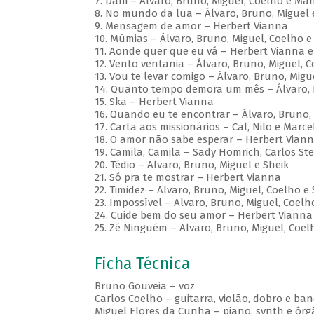
7. Dani – Álvaro, Bruno, Miguel, Coelho e M
8. No mundo da lua – Álvaro, Bruno, Miguel 
9. Mensagem de amor – Herbert Vianna
10. Múmias – Álvaro, Bruno, Miguel, Coelho e
11. Aonde quer que eu vá – Herbert Vianna e 
12. Vento ventania – Álvaro, Bruno, Miguel, C
13. Vou te levar comigo – Álvaro, Bruno, Migu
14. Quanto tempo demora um mês – Álvaro, B
15. Ska – Herbert Vianna
16. Quando eu te encontrar – Álvaro, Bruno, 
17. Carta aos missionários – Cal, Nilo e Marce
18. O amor não sabe esperar – Herbert Vian
19. Camila, Camila – Sady Homrich, Carlos St
20. Tédio – Alvaro, Bruno, Miguel e Sheik
21. Só pra te mostrar – Herbert Vianna
22. Timidez – Alvaro, Bruno, Miguel, Coelho e 
23. Impossível – Alvaro, Bruno, Miguel, Coelh
24. Cuide bem do seu amor – Herbert Vianna
25. Zé Ninguém – Alvaro, Bruno, Miguel, Coel
Ficha Técnica
Bruno Gouveia – voz
Carlos Coelho – guitarra, violão, dobro e ba
Miguel Flores da Cunha – piano, synth e órg