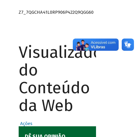
Z7_7QGCHA41L0RP906P422Q9QGG60
Visualizador
do
Conteúdo
da Web
Ações
DÊ SUA OPINIÃO