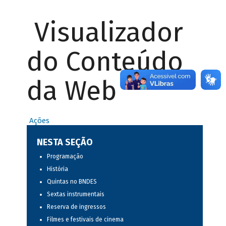
Visualizador
do Conteúdo
da Web
Ações
NESTA SEÇÃO
Programação
História
Quintas no BNDES
Sextas instrumentais
Reserva de ingressos
Filmes e festivais de cinema