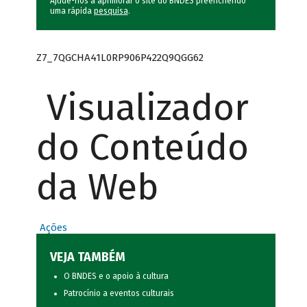
Ajude-nos a aprimorar o site do BNDES preenchendo
uma rápida
pesquisa
.
Z7_7QGCHA41L0RP906P422Q9QGG62
Visualizador
do Conteúdo
da Web
Ações
VEJA TAMBÉM
O BNDES e o apoio à cultura
Patrocínio a eventos culturais