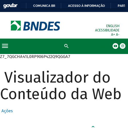
COMUNICA BR
ACESSO À INFORMAÇÃO
PARTI
ENGLISH
ACESSIBILIDADE
A+
A-
Busca
Z7_7QGCHA41L0RP906P422Q9QGGA7
Visualizador do
Conteúdo da Web
Ações