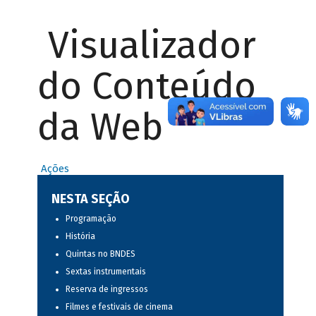
Visualizador
do Conteúdo
da Web
Ações
NESTA SEÇÃO
Programação
História
Quintas no BNDES
Sextas instrumentais
Reserva de ingressos
Filmes e festivais de cinema