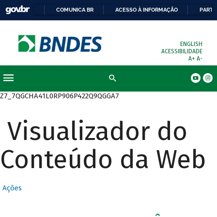
COMUNICA BR
ACESSO À INFORMAÇÃO
PARTI
ENGLISH
ACESSIBILIDADE
A+
A-
Busca
Z7_7QGCHA41L0RP906P422Q9QGGA7
Visualizador do
Conteúdo da Web
Ações