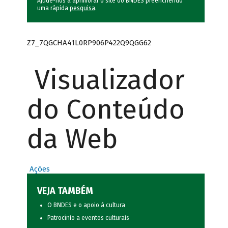
Ajude-nos a aprimorar o site do BNDES preenchendo
uma rápida
pesquisa
.
Z7_7QGCHA41L0RP906P422Q9QGG62
Visualizador
do Conteúdo
da Web
Ações
VEJA TAMBÉM
O BNDES e o apoio à cultura
Patrocínio a eventos culturais