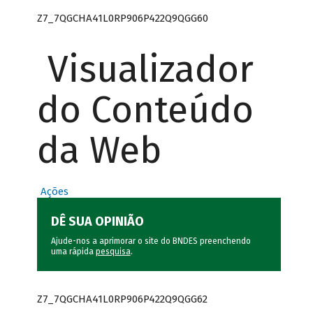
Z7_7QGCHA41L0RP906P422Q9QGG60
Visualizador
do Conteúdo
da Web
Ações
DÊ SUA OPINIÃO
Ajude-nos a aprimorar o site do BNDES preenchendo
uma rápida
pesquisa
.
Z7_7QGCHA41L0RP906P422Q9QGG62