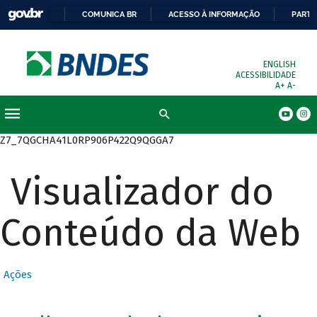
COMUNICA BR
ACESSO À INFORMAÇÃO
PARTI
ENGLISH
ACESSIBILIDADE
A+
A-
Busca
Z7_7QGCHA41L0RP906P422Q9QGGA7
Visualizador do
Conteúdo da Web
Ações