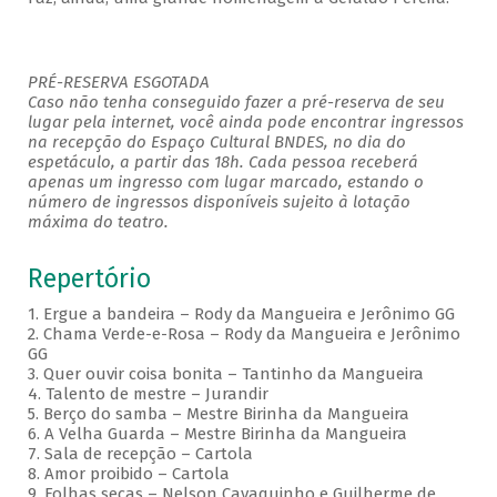
PRÉ-RESERVA ESGOTADA
Caso não tenha conseguido fazer a pré-reserva de seu
lugar pela internet, você ainda pode encontrar ingressos
na recepção do Espaço Cultural BNDES, no dia do
espetáculo, a partir das 18h. Cada pessoa receberá
apenas um ingresso com lugar marcado, estando o
número de ingressos disponíveis sujeito à lotação
máxima do teatro.
Repertório
1. Ergue a bandeira – Rody da Mangueira e Jerônimo GG
2. Chama Verde-e-Rosa – Rody da Mangueira e Jerônimo
GG
3. Quer ouvir coisa bonita – Tantinho da Mangueira
4. Talento de mestre – Jurandir
5. Berço do samba – Mestre Birinha da Mangueira
6. A Velha Guarda – Mestre Birinha da Mangueira
7. Sala de recepção – Cartola
8. Amor proibido – Cartola
9. Folhas secas – Nelson Cavaquinho e Guilherme de