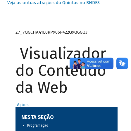
Veja as outras atrações do Quintas no BNDES
Z7_7QGCHA41L0RP906P422Q9QGGQ3
Visualizador
do Conteúdo
da Web
Ações
NESTA SEÇÃO
Programação