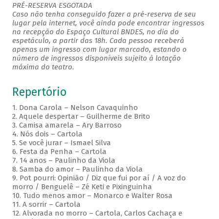
PRÉ-RESERVA ESGOTADA
Caso não tenha conseguido fazer a pré-reserva de seu
lugar pela internet, você ainda pode encontrar ingressos
na recepção do Espaço Cultural BNDES, no dia do
espetáculo, a partir das 18h. Cada pessoa receberá
apenas um ingresso com lugar marcado, estando o
número de ingressos disponíveis sujeito à lotação
máxima do teatro.
Repertório
1. Dona Carola – Nelson Cavaquinho
2. Aquele despertar – Guilherme de Brito
3. Camisa amarela – Ary Barroso
4. Nós dois – Cartola
5. Se você jurar – Ismael Silva
6. Festa da Penha – Cartola
7. 14 anos – Paulinho da Viola
8. Samba do amor – Paulinho da Viola
9. Pot pourri: Opinião / Diz que fui por aí / A voz do
morro / Benguelê – Zé Keti e Pixinguinha
10. Tudo menos amor – Monarco e Walter Rosa
11. A sorrir – Cartola
12. Alvorada no morro – Cartola, Carlos Cachaça e