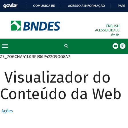
COMUNICA BR
ACESSO À INFORMAÇÃO
PARTI
ENGLISH
ACESSIBILIDADE
A+
A-
Busca
Z7_7QGCHA41L0RP906P422Q9QGGA7
Visualizador do
Conteúdo da Web
Ações