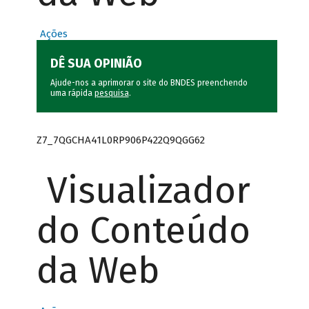
Ações
DÊ SUA OPINIÃO
Ajude-nos a aprimorar o site do BNDES preenchendo
uma rápida
pesquisa
.
Z7_7QGCHA41L0RP906P422Q9QGG62
Visualizador
do Conteúdo
da Web