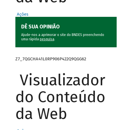
Ações
DÊ SUA OPINIÃO
Ajude-nos a aprimorar o site do BNDES preenchendo
uma rápida
pesquisa
.
Z7_7QGCHA41L0RP906P422Q9QGG62
Visualizador
do Conteúdo
da Web