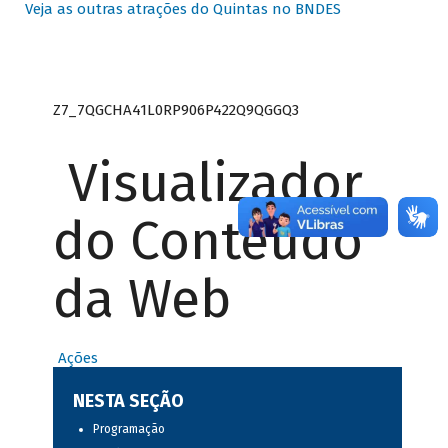
Veja as outras atrações do Quintas no BNDES
Z7_7QGCHA41L0RP906P422Q9QGGQ3
Visualizador
do Conteúdo
da Web
Ações
NESTA SEÇÃO
Programação