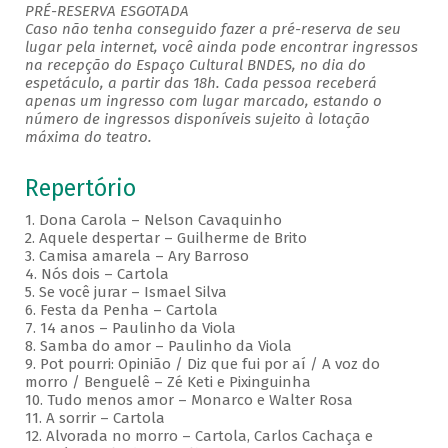
PRÉ-RESERVA ESGOTADA
Caso não tenha conseguido fazer a pré-reserva de seu
lugar pela internet, você ainda pode encontrar ingressos
na recepção do Espaço Cultural BNDES, no dia do
espetáculo, a partir das 18h. Cada pessoa receberá
apenas um ingresso com lugar marcado, estando o
número de ingressos disponíveis sujeito à lotação
máxima do teatro.
Repertório
1. Dona Carola – Nelson Cavaquinho
2. Aquele despertar – Guilherme de Brito
3. Camisa amarela – Ary Barroso
4. Nós dois – Cartola
5. Se você jurar – Ismael Silva
6. Festa da Penha – Cartola
7. 14 anos – Paulinho da Viola
8. Samba do amor – Paulinho da Viola
9. Pot pourri: Opinião / Diz que fui por aí / A voz do
morro / Benguelê – Zé Keti e Pixinguinha
10. Tudo menos amor – Monarco e Walter Rosa
11. A sorrir – Cartola
12. Alvorada no morro – Cartola, Carlos Cachaça e