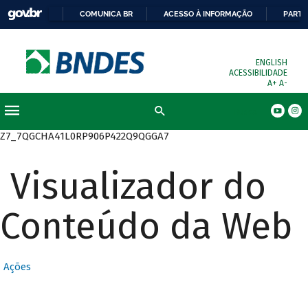
COMUNICA BR
ACESSO À INFORMAÇÃO
PARTI
ENGLISH
ACESSIBILIDADE
A+
A-
Busca
Z7_7QGCHA41L0RP906P422Q9QGGA7
Visualizador do
Conteúdo da Web
Ações