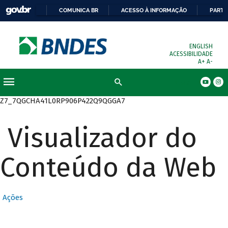
COMUNICA BR
ACESSO À INFORMAÇÃO
PARTI
ENGLISH
ACESSIBILIDADE
A+
A-
Busca
Z7_7QGCHA41L0RP906P422Q9QGGA7
Visualizador do
Conteúdo da Web
Ações