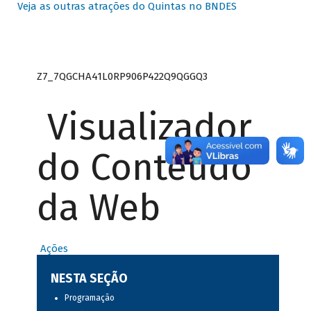
Veja as outras atrações do Quintas no BNDES
Z7_7QGCHA41L0RP906P422Q9QGGQ3
Visualizador
do Conteúdo
da Web
Ações
NESTA SEÇÃO
Programação