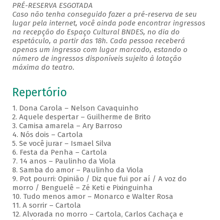
PRÉ-RESERVA ESGOTADA
Caso não tenha conseguido fazer a pré-reserva de seu
lugar pela internet, você ainda pode encontrar ingressos
na recepção do Espaço Cultural BNDES, no dia do
espetáculo, a partir das 18h. Cada pessoa receberá
apenas um ingresso com lugar marcado, estando o
número de ingressos disponíveis sujeito à lotação
máxima do teatro.
Repertório
1. Dona Carola – Nelson Cavaquinho
2. Aquele despertar – Guilherme de Brito
3. Camisa amarela – Ary Barroso
4. Nós dois – Cartola
5. Se você jurar – Ismael Silva
6. Festa da Penha – Cartola
7. 14 anos – Paulinho da Viola
8. Samba do amor – Paulinho da Viola
9. Pot pourri: Opinião / Diz que fui por aí / A voz do
morro / Benguelê – Zé Keti e Pixinguinha
10. Tudo menos amor – Monarco e Walter Rosa
11. A sorrir – Cartola
12. Alvorada no morro – Cartola, Carlos Cachaça e