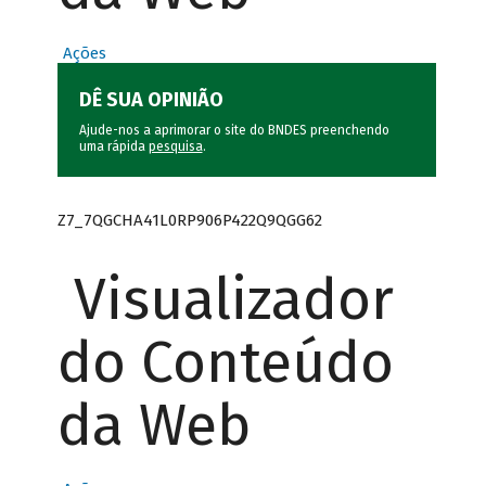
Ações
DÊ SUA OPINIÃO
Ajude-nos a aprimorar o site do BNDES preenchendo
uma rápida
pesquisa
.
Z7_7QGCHA41L0RP906P422Q9QGG62
Visualizador
do Conteúdo
da Web