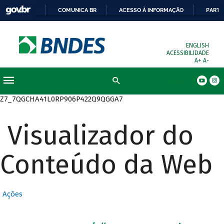
COMUNICA BR
ACESSO À INFORMAÇÃO
PARTI
ENGLISH
ACESSIBILIDADE
A+
A-
Busca
Z7_7QGCHA41L0RP906P422Q9QGGA7
Visualizador do
Conteúdo da Web
Ações