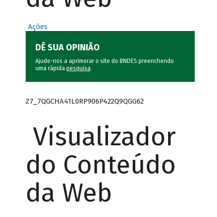
Ações
DÊ SUA OPINIÃO
Ajude-nos a aprimorar o site do BNDES preenchendo
uma rápida
pesquisa
.
Z7_7QGCHA41L0RP906P422Q9QGG62
Visualizador
do Conteúdo
da Web