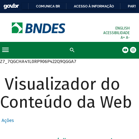
COMUNICA BR
ACESSO À INFORMAÇÃO
PARTI
ENGLISH
ACESSIBILIDADE
A+
A-
Busca
Z7_7QGCHA41L0RP906P422Q9QGGA7
Visualizador do
Conteúdo da Web
Ações