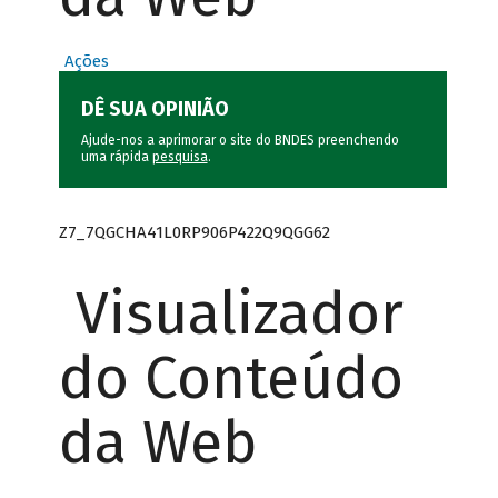
Ações
DÊ SUA OPINIÃO
Ajude-nos a aprimorar o site do BNDES preenchendo
uma rápida
pesquisa
.
Z7_7QGCHA41L0RP906P422Q9QGG62
Visualizador
do Conteúdo
da Web