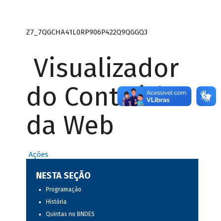
Z7_7QGCHA41L0RP906P422Q9QGGQ3
Visualizador
do Conteúdo
da Web
Ações
NESTA SEÇÃO
Programação
História
Quintas no BNDES