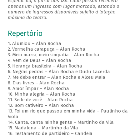
espetáculo, a partir das 18h. Cada pessoa receberá
apenas um ingresso com lugar marcado, estando o
número de ingressos disponíveis sujeito à lotação
máxima do teatro.
Repertório
1. Alumiou – Alan Rocha
2. Vermelha carapuça – Alan Rocha
3. Meio marra, meio simpatia – Alan Rocha
4. Vem de Deus – Alan Rocha
5. Herança brasileira – Alan Rocha
6. Negras pedras – Alan Rocha e Dudu Lacerda
7. Me deixe entrar – Alan Rocha e Alceu Maia
8. Dias livres – Alan Rocha
9. Amor ímpar – Alan Rocha
10. Minha alegria – Alan Rocha
11. Sede de você – Alan Rocha
12. Bom cativeiro – Alan Rocha
13. Foi um rio que passou em minha vida – Paulinho da
Viola
14. Canta, canta minha gente – Martinho da Vila
15. Madalena – Martinho da Vila
16. Testamento de partideiro – Candeia