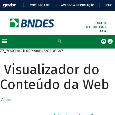
COMUNICA BR
ACESSO À INFORMAÇÃO
PARTI
ENGLISH
ACESSIBILIDADE
A+
A-
Busca
Z7_7QGCHA41L0RP906P422Q9QGGA7
Visualizador do
Conteúdo da Web
Ações