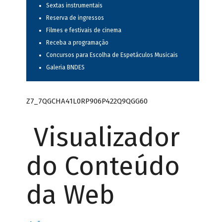
Sextas instrumentais
Reserva de ingressos
Filmes e festivais de cinema
Receba a programação
Concursos para Escolha de Espetáculos Musicais
Galeria BNDES
Z7_7QGCHA41L0RP906P422Q9QGG60
Visualizador
do Conteúdo
da Web