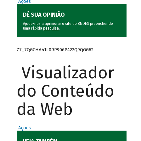
Ações
DÊ SUA OPINIÃO
Ajude-nos a aprimorar o site do BNDES preenchendo
uma rápida
pesquisa
.
Z7_7QGCHA41L0RP906P422Q9QGG62
Visualizador
do Conteúdo
da Web
Ações