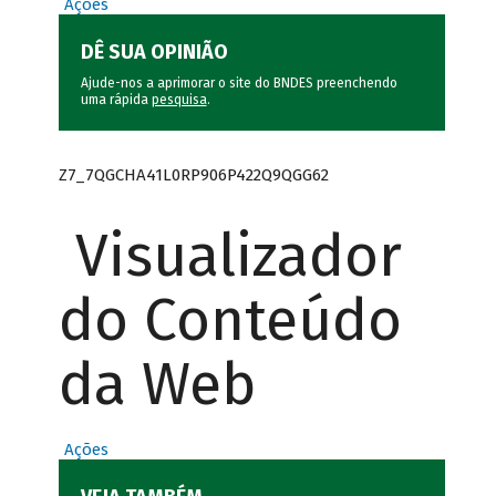
Ações
DÊ SUA OPINIÃO
Ajude-nos a aprimorar o site do BNDES preenchendo
uma rápida
pesquisa
.
Z7_7QGCHA41L0RP906P422Q9QGG62
Visualizador
do Conteúdo
da Web
Ações