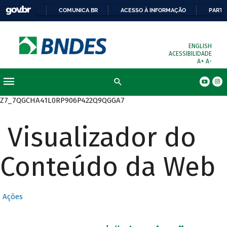
COMUNICA BR
ACESSO À INFORMAÇÃO
PARTI
ENGLISH
ACESSIBILIDADE
A+
A-
Busca
Z7_7QGCHA41L0RP906P422Q9QGGA7
Visualizador do
Conteúdo da Web
Ações