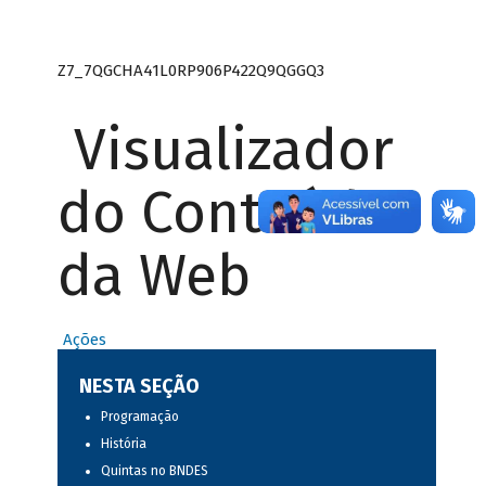
Z7_7QGCHA41L0RP906P422Q9QGGQ3
Visualizador
do Conteúdo
da Web
Ações
NESTA SEÇÃO
Programação
História
Quintas no BNDES