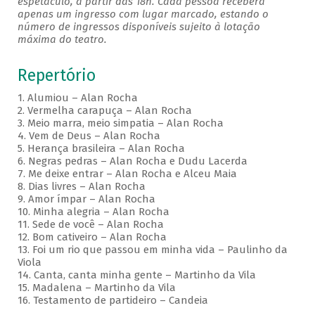
espetáculo, a partir das 18h. Cada pessoa receberá
apenas um ingresso com lugar marcado, estando o
número de ingressos disponíveis sujeito à lotação
máxima do teatro.
Repertório
1. Alumiou – Alan Rocha
2. Vermelha carapuça – Alan Rocha
3. Meio marra, meio simpatia – Alan Rocha
4. Vem de Deus – Alan Rocha
5. Herança brasileira – Alan Rocha
6. Negras pedras – Alan Rocha e Dudu Lacerda
7. Me deixe entrar – Alan Rocha e Alceu Maia
8. Dias livres – Alan Rocha
9. Amor ímpar – Alan Rocha
10. Minha alegria – Alan Rocha
11. Sede de você – Alan Rocha
12. Bom cativeiro – Alan Rocha
13. Foi um rio que passou em minha vida – Paulinho da
Viola
14. Canta, canta minha gente – Martinho da Vila
15. Madalena – Martinho da Vila
16. Testamento de partideiro – Candeia