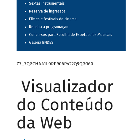
Sextas instrumentais
Reserva de ingressos
Filmes e festivais de cinema
Receba a programação
Concursos para Escolha de Espetáculos Musicais
Galeria BNDES
Z7_7QGCHA41L0RP906P422Q9QGG60
Visualizador
do Conteúdo
da Web