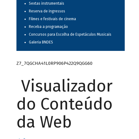
Sextas instrumentais
Reserva de ingressos
Filmes e festivais de cinema
Receba a programação
Concursos para Escolha de Espetáculos Musicais
Galeria BNDES
Z7_7QGCHA41L0RP906P422Q9QGG60
Visualizador
do Conteúdo
da Web