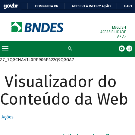
COMUNICA BR
ACESSO À INFORMAÇÃO
PARTI
ENGLISH
ACESSIBILIDADE
A+
A-
Busca
Z7_7QGCHA41L0RP906P422Q9QGGA7
Visualizador do
Conteúdo da Web
Ações