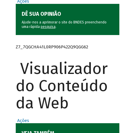
Ações
DÊ SUA OPINIÃO
Ajude-nos a aprimorar o site do BNDES preenchendo
uma rápida
pesquisa
.
Z7_7QGCHA41L0RP906P422Q9QGG62
Visualizador
do Conteúdo
da Web
Ações