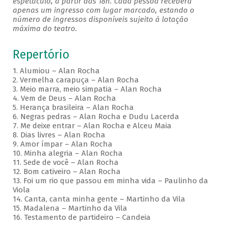
espetáculo, a partir das 18h. Cada pessoa receberá
apenas um ingresso com lugar marcado, estando o
número de ingressos disponíveis sujeito à lotação
máxima do teatro.
Repertório
1. Alumiou – Alan Rocha
2. Vermelha carapuça – Alan Rocha
3. Meio marra, meio simpatia – Alan Rocha
4. Vem de Deus – Alan Rocha
5. Herança brasileira – Alan Rocha
6. Negras pedras – Alan Rocha e Dudu Lacerda
7. Me deixe entrar – Alan Rocha e Alceu Maia
8. Dias livres – Alan Rocha
9. Amor ímpar – Alan Rocha
10. Minha alegria – Alan Rocha
11. Sede de você – Alan Rocha
12. Bom cativeiro – Alan Rocha
13. Foi um rio que passou em minha vida – Paulinho da
Viola
14. Canta, canta minha gente – Martinho da Vila
15. Madalena – Martinho da Vila
16. Testamento de partideiro – Candeia