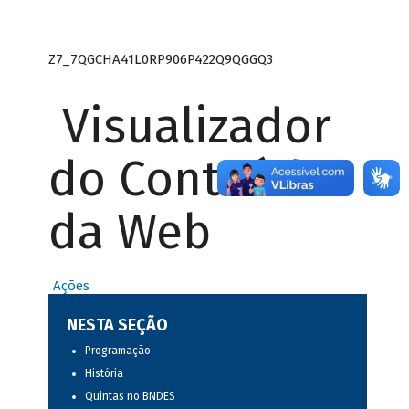
Z7_7QGCHA41L0RP906P422Q9QGGQ3
Visualizador
do Conteúdo
da Web
Ações
NESTA SEÇÃO
Programação
História
Quintas no BNDES