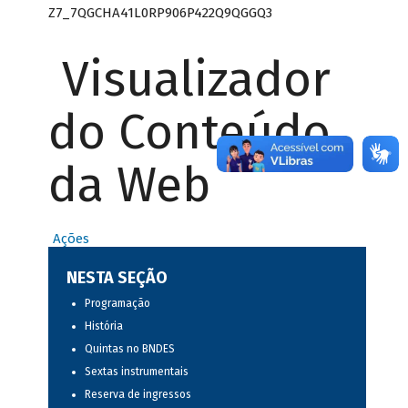
Z7_7QGCHA41L0RP906P422Q9QGGQ3
Visualizador
do Conteúdo
da Web
Ações
NESTA SEÇÃO
Programação
História
Quintas no BNDES
Sextas instrumentais
Reserva de ingressos