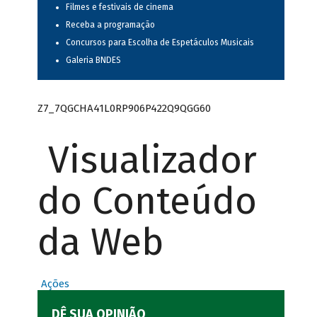
Filmes e festivais de cinema
Receba a programação
Concursos para Escolha de Espetáculos Musicais
Galeria BNDES
Z7_7QGCHA41L0RP906P422Q9QGG60
Visualizador
do Conteúdo
da Web
Ações
DÊ SUA OPINIÃO