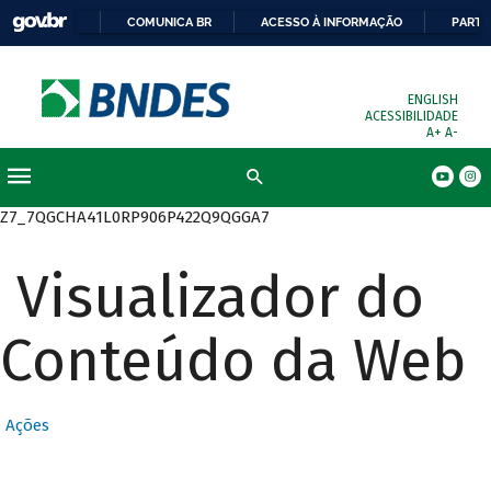
COMUNICA BR
ACESSO À INFORMAÇÃO
PARTI
ENGLISH
ACESSIBILIDADE
A+
A-
Busca
Z7_7QGCHA41L0RP906P422Q9QGGA7
Visualizador do
Conteúdo da Web
Ações