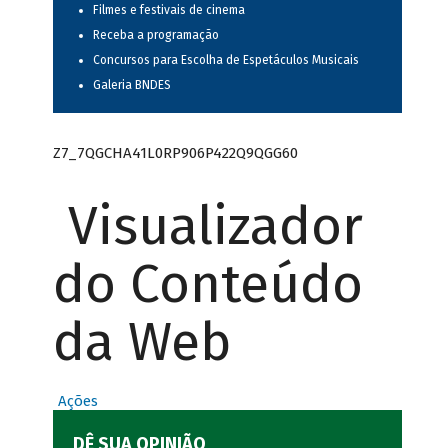
Filmes e festivais de cinema
Receba a programação
Concursos para Escolha de Espetáculos Musicais
Galeria BNDES
Z7_7QGCHA41L0RP906P422Q9QGG60
Visualizador
do Conteúdo
da Web
Ações
DÊ SUA OPINIÃO