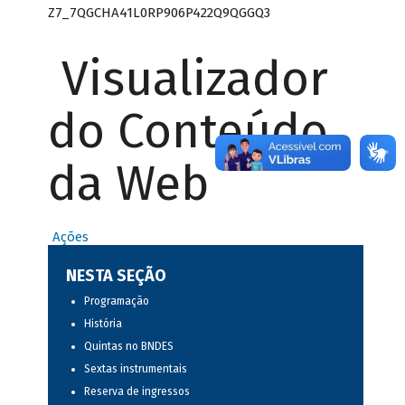
Z7_7QGCHA41L0RP906P422Q9QGGQ3
Visualizador
do Conteúdo
da Web
Ações
NESTA SEÇÃO
Programação
História
Quintas no BNDES
Sextas instrumentais
Reserva de ingressos