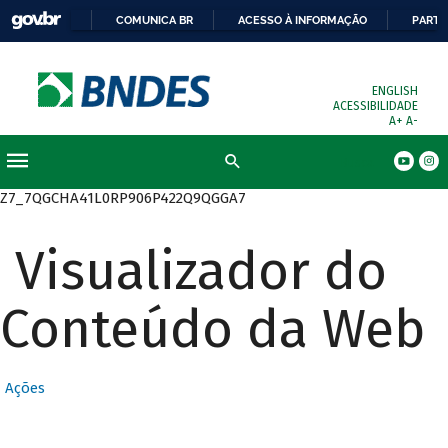
COMUNICA BR
ACESSO À INFORMAÇÃO
PARTI
ENGLISH
ACESSIBILIDADE
A+
A-
Busca
Z7_7QGCHA41L0RP906P422Q9QGGA7
Visualizador do
Conteúdo da Web
Ações