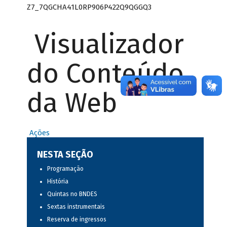
Z7_7QGCHA41L0RP906P422Q9QGGQ3
Visualizador
do Conteúdo
da Web
Ações
NESTA SEÇÃO
Programação
História
Quintas no BNDES
Sextas instrumentais
Reserva de ingressos