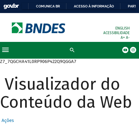
COMUNICA BR
ACESSO À INFORMAÇÃO
PARTI
ENGLISH
ACESSIBILIDADE
A+
A-
Busca
Z7_7QGCHA41L0RP906P422Q9QGGA7
Visualizador do
Conteúdo da Web
Ações