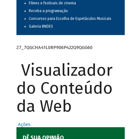
Filmes e festivais de cinema
Receba a programação
Concursos para Escolha de Espetáculos Musicais
Galeria BNDES
Z7_7QGCHA41L0RP906P422Q9QGG60
Visualizador
do Conteúdo
da Web
Ações
DÊ SUA OPINIÃO