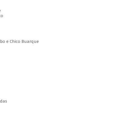
e
to
Lobo e Chico Buarque
rdas