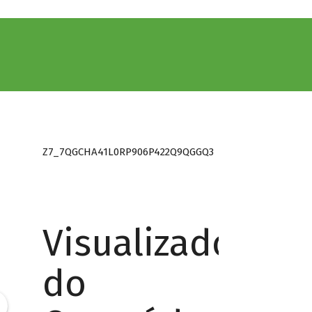
Z7_7QGCHA41L0RP906P422Q9QGGQ3
Visualizador
do