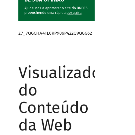
Ajude-nos a aprimorar o site do BNDES
preenchendo uma rápida
pesquisa
.
Z7_7QGCHA41L0RP906P422Q9QGG62
Visualizador
do
Conteúdo
da Web