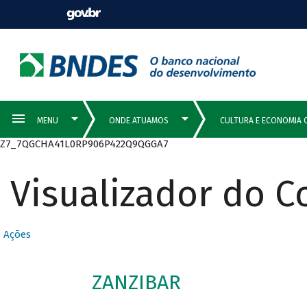
Z7_7QGCHA41L0RP906P422Q9QGGA7
Visualizador do 
Ações
ZANZIBAR