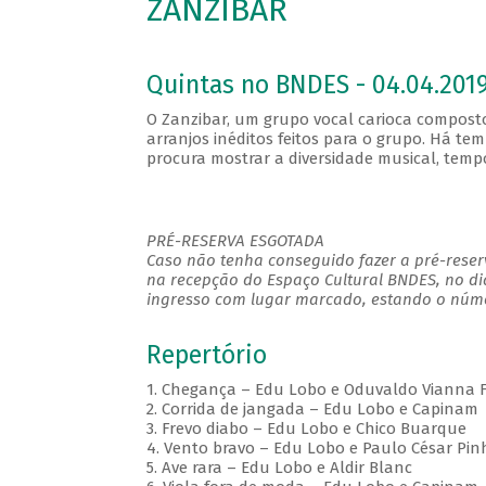
ZANZIBAR
Quintas no BNDES - 04.04.2019
O Zanzibar, um grupo vocal carioca composto
arranjos inéditos feitos para o grupo. Há te
procura mostrar a diversidade musical, tempo
PRÉ-RESERVA ESGOTADA
Caso não tenha conseguido fazer a pré-reserv
na recepção do Espaço Cultural BNDES, no di
ingresso com lugar marcado, estando o númer
Repertório
1. Chegança – Edu Lobo e Oduvaldo Vianna F
2. Corrida de jangada – Edu Lobo e Capinam
3. Frevo diabo – Edu Lobo e Chico Buarque
4. Vento bravo – Edu Lobo e Paulo César Pin
5. Ave rara – Edu Lobo e Aldir Blanc