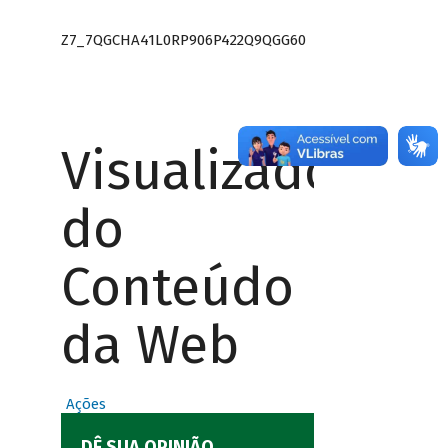
Z7_7QGCHA41L0RP906P422Q9QGG60
Visualizador
do
Conteúdo
da Web
Ações
DÊ SUA OPINIÃO