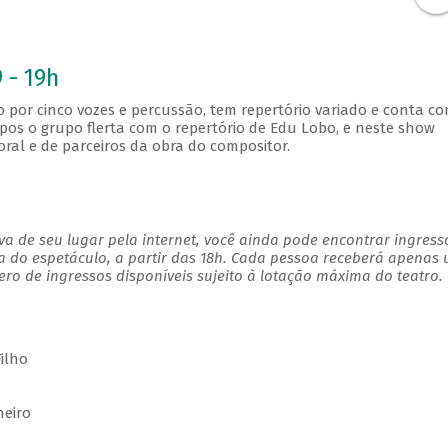
 - 19h
 por cinco vozes e percussão, tem repertório variado e conta c
mpos o grupo flerta com o repertório de Edu Lobo, e neste show
ral e de parceiros da obra do compositor.
a de seu lugar pela internet, você ainda pode encontrar ingress
a do espetáculo, a partir das 18h. Cada pessoa receberá apenas
o de ingressos disponíveis sujeito à lotação máxima do teatro.
ilho
heiro