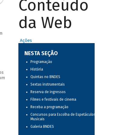
Conteúdo
da Web
om
Ações
NESTA SEÇÃO
Programação
História
os
Quintas no BNDES
 um
Sextas instrumentais
Reserva de ingressos
Filmes e festivais de cinema
Receba a programação
Concursos para Escolha de Espetáculos
Musicais
Galeria BNDES