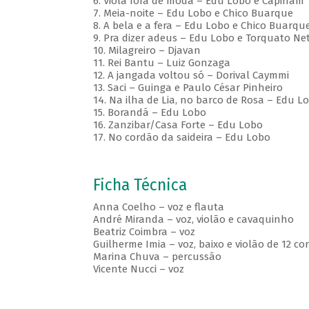
6. Viola fora de moda – Edu Lobo e Capinam
7. Meia-noite – Edu Lobo e Chico Buarque
8. A bela e a fera – Edu Lobo e Chico Buarqu
9. Pra dizer adeus – Edu Lobo e Torquato Ne
10. Milagreiro – Djavan
11. Rei Bantu – Luiz Gonzaga
12. A jangada voltou só – Dorival Caymmi
13. Saci – Guinga e Paulo César Pinheiro
14. Na ilha de Lia, no barco de Rosa – Edu 
15. Borandá – Edu Lobo
16. Zanzibar/Casa Forte – Edu Lobo
17. No cordão da saideira – Edu Lobo
Ficha Técnica
Anna Coelho – voz e flauta
André Miranda – voz, violão e cavaquinho
Beatriz Coimbra – voz
Guilherme Imia – voz, baixo e violão de 12 co
Marina Chuva – percussão
Vicente Nucci – voz