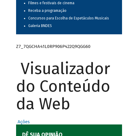
Filmes e festivais de cinema
Receba a programação
Concursos para Escolha de Espetáculos Musicais
Galeria BNDES
Z7_7QGCHA41L0RP906P422Q9QGG60
Visualizador
do Conteúdo
da Web
Ações
DÊ SUA OPINIÃO