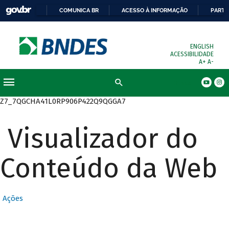
COMUNICA BR
ACESSO À INFORMAÇÃO
PARTI
ENGLISH
ACESSIBILIDADE
A+
A-
Busca
Z7_7QGCHA41L0RP906P422Q9QGGA7
Visualizador do
Conteúdo da Web
Ações