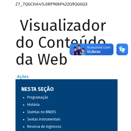
Z7_7QGCHA41L0RP906P422Q9QGGQ3
Visualizador
do Conteúdo
da Web
Ações
NESTA SEÇÃO
Programação
História
Quintas no BNDES
Sextas instrumentais
Reserva de ingressos