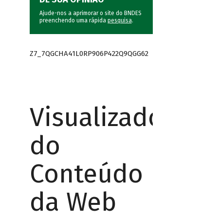
Ajude-nos a aprimorar o site do BNDES
preenchendo uma rápida
pesquisa
.
Z7_7QGCHA41L0RP906P422Q9QGG62
Visualizador
do
Conteúdo
da Web