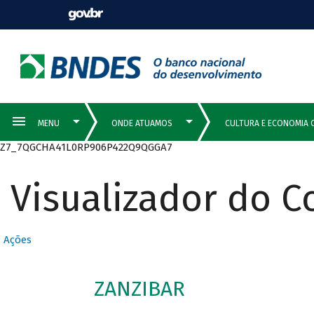
Z7_7QGCHA41L0RP906P422Q9QGGA7
Visualizador do 
Ações
ZANZIBAR