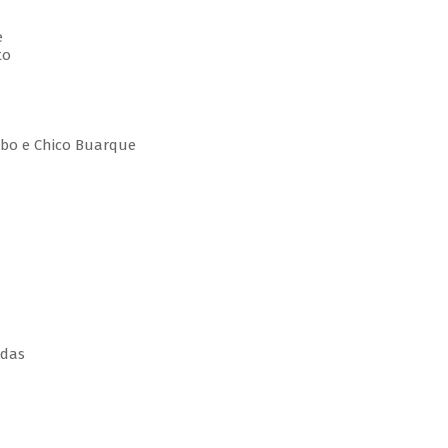
e
to
Lobo e Chico Buarque
rdas