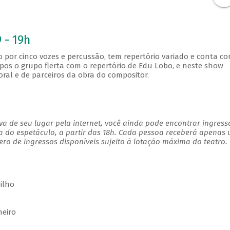
 - 19h
 por cinco vozes e percussão, tem repertório variado e conta c
mpos o grupo flerta com o repertório de Edu Lobo, e neste show
ral e de parceiros da obra do compositor.
a de seu lugar pela internet, você ainda pode encontrar ingress
a do espetáculo, a partir das 18h. Cada pessoa receberá apenas
o de ingressos disponíveis sujeito à lotação máxima do teatro.
ilho
heiro