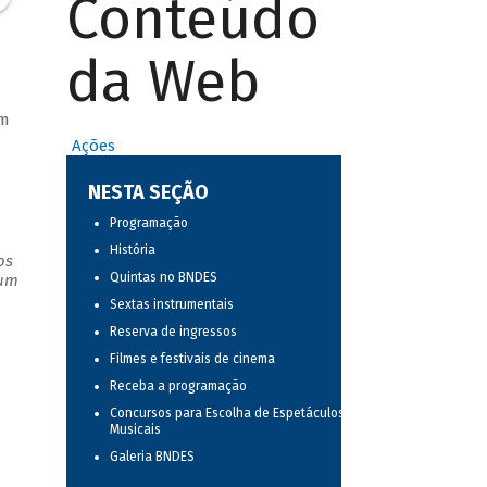
Conteúdo
da Web
om
Ações
NESTA SEÇÃO
Programação
História
os
Quintas no BNDES
 um
Sextas instrumentais
Reserva de ingressos
Filmes e festivais de cinema
Receba a programação
Concursos para Escolha de Espetáculos
Musicais
Galeria BNDES