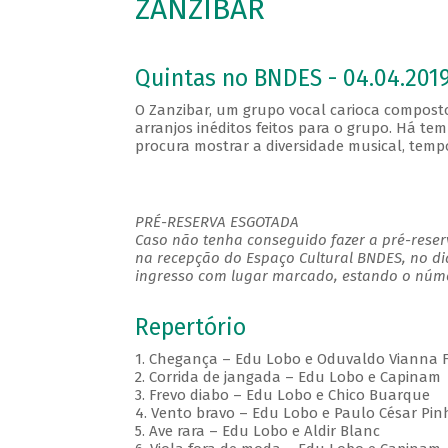
ZANZIBAR
Quintas no BNDES - 04.04.2019
O Zanzibar, um grupo vocal carioca composto
arranjos inéditos feitos para o grupo. Há te
procura mostrar a diversidade musical, tempo
PRÉ-RESERVA ESGOTADA
Caso não tenha conseguido fazer a pré-reserv
na recepção do Espaço Cultural BNDES, no di
ingresso com lugar marcado, estando o númer
Repertório
1. Chegança – Edu Lobo e Oduvaldo Vianna F
2. Corrida de jangada – Edu Lobo e Capinam
3. Frevo diabo – Edu Lobo e Chico Buarque
4. Vento bravo – Edu Lobo e Paulo César Pin
5. Ave rara – Edu Lobo e Aldir Blanc