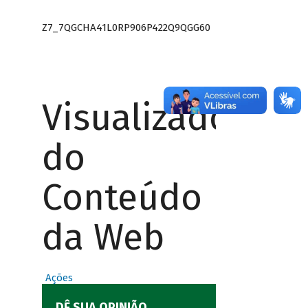
Z7_7QGCHA41L0RP906P422Q9QGG60
Visualizador
do
Conteúdo
da Web
Ações
DÊ SUA OPINIÃO