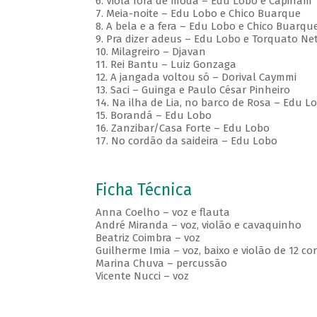
6. Viola fora de moda – Edu Lobo e Capinam
7. Meia-noite – Edu Lobo e Chico Buarque
8. A bela e a fera – Edu Lobo e Chico Buarqu
9. Pra dizer adeus – Edu Lobo e Torquato Ne
10. Milagreiro – Djavan
11. Rei Bantu – Luiz Gonzaga
12. A jangada voltou só – Dorival Caymmi
13. Saci – Guinga e Paulo César Pinheiro
14. Na ilha de Lia, no barco de Rosa – Edu 
15. Borandá – Edu Lobo
16. Zanzibar/Casa Forte – Edu Lobo
17. No cordão da saideira – Edu Lobo
Ficha Técnica
Anna Coelho – voz e flauta
André Miranda – voz, violão e cavaquinho
Beatriz Coimbra – voz
Guilherme Imia – voz, baixo e violão de 12 co
Marina Chuva – percussão
Vicente Nucci – voz