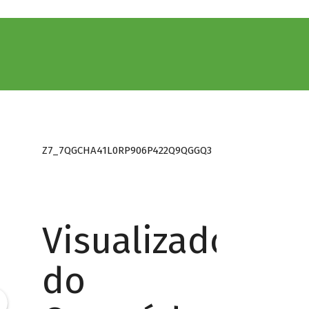
Z7_7QGCHA41L0RP906P422Q9QGGQ3
Visualizador
do