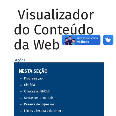
Visualizador
do Conteúdo
da Web
Ações
NESTA SEÇÃO
Programação
História
Quintas no BNDES
Sextas instrumentais
Reserva de ingressos
Filmes e festivais de cinema