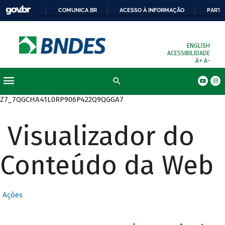
COMUNICA BR
ACESSO À INFORMAÇÃO
PARTI
ENGLISH
ACESSIBILIDADE
A+
A-
Busca
Z7_7QGCHA41L0RP906P422Q9QGGA7
Visualizador do
Conteúdo da Web
Ações