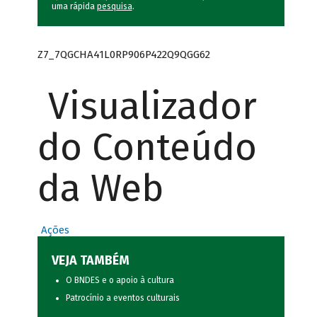
uma rápida
pesquisa
.
Z7_7QGCHA41L0RP906P422Q9QGG62
Visualizador
do Conteúdo
da Web
Ações
VEJA TAMBÉM
O BNDES e o apoio à cultura
Patrocínio a eventos culturais