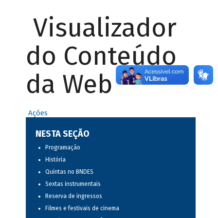
Visualizador
do Conteúdo
da Web
Ações
NESTA SEÇÃO
Programação
História
Quintas no BNDES
Sextas instrumentais
Reserva de ingressos
Filmes e festivais de cinema