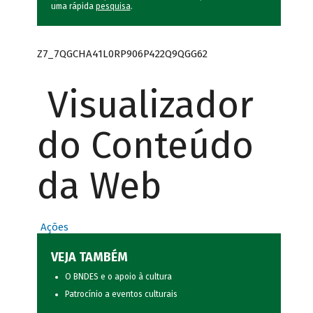
uma rápida
pesquisa
.
Z7_7QGCHA41L0RP906P422Q9QGG62
Visualizador
do Conteúdo
da Web
Ações
VEJA TAMBÉM
O BNDES e o apoio à cultura
Patrocínio a eventos culturais