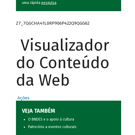
uma rápida
pesquisa
.
Z7_7QGCHA41L0RP906P422Q9QGG62
Visualizador
do Conteúdo
da Web
Ações
VEJA TAMBÉM
O BNDES e o apoio à cultura
Patrocínio a eventos culturais