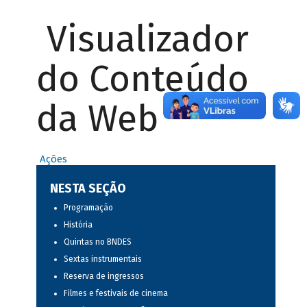
Visualizador
do Conteúdo
da Web
Ações
NESTA SEÇÃO
Programação
História
Quintas no BNDES
Sextas instrumentais
Reserva de ingressos
Filmes e festivais de cinema