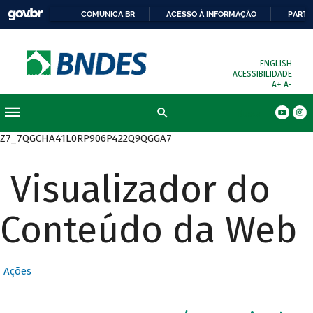
COMUNICA BR
ACESSO À INFORMAÇÃO
PARTI
ENGLISH
ACESSIBILIDADE
A+
A-
Busca
Z7_7QGCHA41L0RP906P422Q9QGGA7
Visualizador do
Conteúdo da Web
Ações