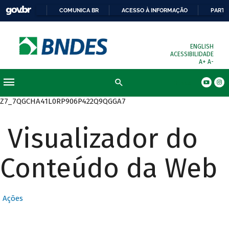
COMUNICA BR
ACESSO À INFORMAÇÃO
PARTI
ENGLISH
ACESSIBILIDADE
A+
A-
Busca
Z7_7QGCHA41L0RP906P422Q9QGGA7
Visualizador do
Conteúdo da Web
Ações