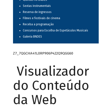
Sextas instrumentais
Reserva de ingressos
Filmes e festivais de cinema
Receba a programação
Concursos para Escolha de Espetáculos Musicais
Galeria BNDES
Z7_7QGCHA41L0RP906P422Q9QGG60
Visualizador
do Conteúdo
da Web