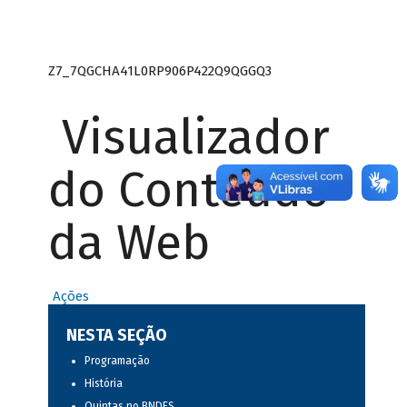
Z7_7QGCHA41L0RP906P422Q9QGGQ3
Visualizador
do Conteúdo
da Web
Ações
NESTA SEÇÃO
Programação
História
Quintas no BNDES