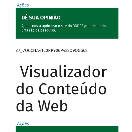
Ações
DÊ SUA OPINIÃO
Ajude-nos a aprimorar o site do BNDES preenchendo
uma rápida
pesquisa
.
Z7_7QGCHA41L0RP906P422Q9QGG62
Visualizador
do Conteúdo
da Web
Ações