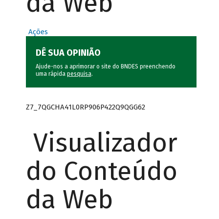
da Web
Ações
DÊ SUA OPINIÃO
Ajude-nos a aprimorar o site do BNDES preenchendo
uma rápida
pesquisa
.
Z7_7QGCHA41L0RP906P422Q9QGG62
Visualizador
do Conteúdo
da Web