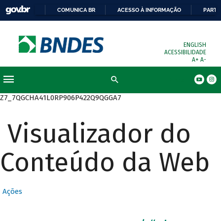
COMUNICA BR
ACESSO À INFORMAÇÃO
PARTI
ENGLISH
ACESSIBILIDADE
A+
A-
Busca
Z7_7QGCHA41L0RP906P422Q9QGGA7
Visualizador do
Conteúdo da Web
Ações