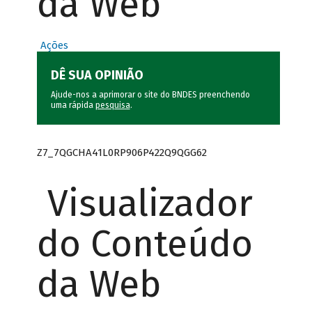
da Web
Ações
DÊ SUA OPINIÃO
Ajude-nos a aprimorar o site do BNDES preenchendo
uma rápida
pesquisa
.
Z7_7QGCHA41L0RP906P422Q9QGG62
Visualizador
do Conteúdo
da Web