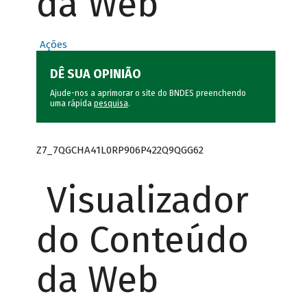
da Web
Ações
DÊ SUA OPINIÃO
Ajude-nos a aprimorar o site do BNDES preenchendo
uma rápida
pesquisa
.
Z7_7QGCHA41L0RP906P422Q9QGG62
Visualizador
do Conteúdo
da Web