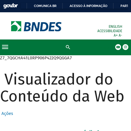
COMUNICA BR
ACESSO À INFORMAÇÃO
PARTI
ENGLISH
ACESSIBILIDADE
A+
A-
Busca
Z7_7QGCHA41L0RP906P422Q9QGGA7
Visualizador do
Conteúdo da Web
Ações