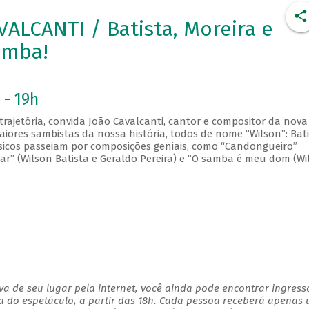
ALCANTI / Batista, Moreira e
amba!
 - 19h
rajetória, convida João Cavalcanti, cantor e compositor da nova
res sambistas da nossa história, todos de nome “Wilson”: Bati
úsicos passeiam por composições geniais, como “Candongueiro”
lhar” (Wilson Batista e Geraldo Pereira) e “O samba é meu dom (Wi
a de seu lugar pela internet, você ainda pode encontrar ingress
a do espetáculo, a partir das 18h. Cada pessoa receberá apenas