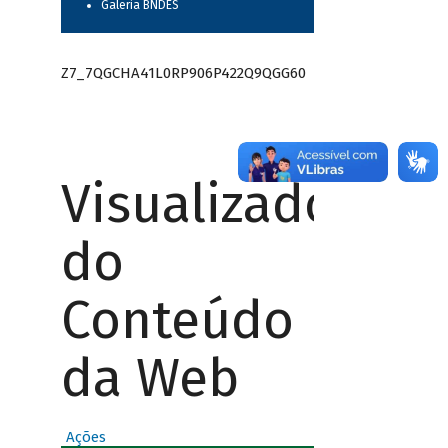
Galeria BNDES
Z7_7QGCHA41L0RP906P422Q9QGG60
Visualizador
do
Conteúdo
da Web
Ações