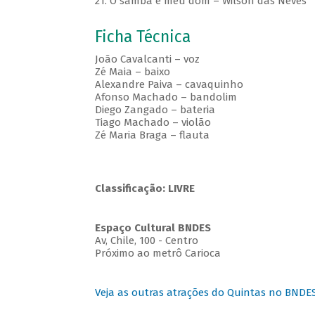
21. O samba é meu dom – Wilson das Neves
Ficha Técnica
João Cavalcanti – voz
Zé Maia – baixo
Alexandre Paiva – cavaquinho
Afonso Machado – bandolim
Diego Zangado – bateria
Tiago Machado – violão
Zé Maria Braga – flauta
Classificação: LIVRE
Espaço Cultural BNDES
Av, Chile, 100 - Centro
Próximo ao metrô Carioca
Veja as outras atrações do Quintas no BNDE