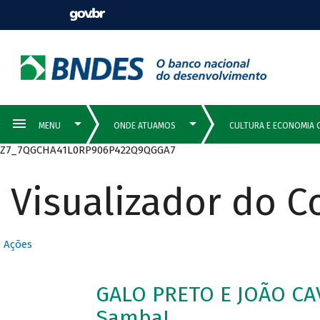
Z7_7QGCHA41L0RP906P422Q9QGGA7
Visualizador do 
Ações
GALO PRETO E JOÃO CAV
Samba!