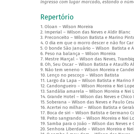
ingresso com lugar marcado, estando o númer
Repertório
1. Oloan – Wilson Moreira
2. Imperial – Wilson das Neves e Aldir Blanc
3. Preconceito – Wilson Batista e Marino Pin
4. O dia em que o morro descer e não for Ca
5. O bonde São Januário – Wilson Batista e 
6. Peso na balança – Wilson Moreira
7. Mestre Marçal – Wilson das Neves, Trambi
8. Oh, Seu Oscar – Wilson Batista e Ataulfo A
9. Não tem veneno – Wilson Moreira e Cand
10. Lenço no pescoço – Wilson Batista
11. Largo da Lapa – Wilson Batista e Marino
12. Candongueiro – Wilson Moreira e Nei Lo
13. Sandália amarela – Wilson Moreira e Nei
14. Grande Hotel – Wilson das Neves e Chic
15. Soberana – Wilson das Neves e Paulo Ces
16. Acertei no milhar – Wilson Batista e Ger
17. Boca de siri – Wilson Batista e Germano 
18. Peito sangrando – Wilson Moreira e Nei L
19. Samba para o João – Wilson das Neves e
20. Senhora Liberdade – Wilson Moreira e Ne