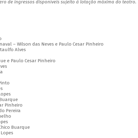
o de ingressos disponíveis sujeito à lotação máxima do teatro.
to
rnaval – Wilson das Neves e Paulo Cesar Pinheiro
Ataulfo Alves
que e Paulo Cesar Pinheiro
lves
eia
 Pinto
pes
 Lopes
o Buarque
ar Pinheiro
aldo Pereira
Coelho
opes
 Chico Buarque
i Lopes