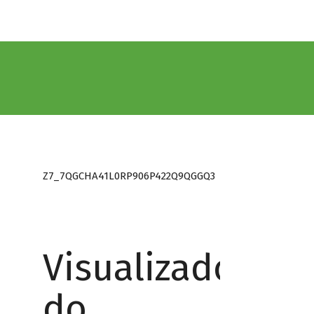
Z7_7QGCHA41L0RP906P422Q9QGGQ3
Visualizador
do