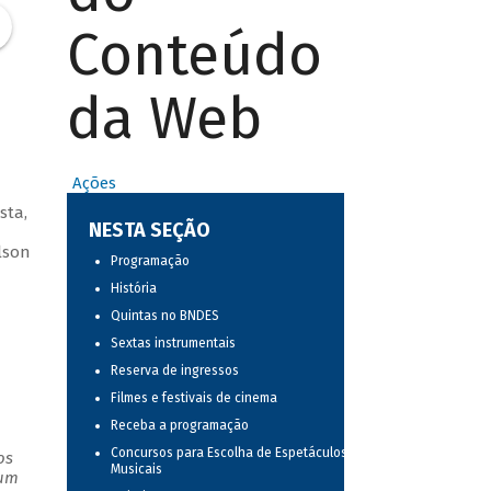
Conteúdo
da Web
Ações
sta,
NESTA SEÇÃO
lson
Programação
História
Quintas no BNDES
Sextas instrumentais
Reserva de ingressos
Filmes e festivais de cinema
Receba a programação
Concursos para Escolha de Espetáculos
os
Musicais
 um