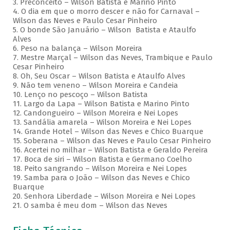
3. Preconceito – Wilson Batista e Marino Pinto
4. O dia em que o morro descer e não for Carnaval –
Wilson das Neves e Paulo Cesar Pinheiro
5. O bonde São Januário – Wilson Batista e Ataulfo
Alves
6. Peso na balança – Wilson Moreira
7. Mestre Marçal – Wilson das Neves, Trambique e Paulo
Cesar Pinheiro
8. Oh, Seu Oscar – Wilson Batista e Ataulfo Alves
9. Não tem veneno – Wilson Moreira e Candeia
10. Lenço no pescoço – Wilson Batista
11. Largo da Lapa – Wilson Batista e Marino Pinto
12. Candongueiro – Wilson Moreira e Nei Lopes
13. Sandália amarela – Wilson Moreira e Nei Lopes
14. Grande Hotel – Wilson das Neves e Chico Buarque
15. Soberana – Wilson das Neves e Paulo Cesar Pinheiro
16. Acertei no milhar – Wilson Batista e Geraldo Pereira
17. Boca de siri – Wilson Batista e Germano Coelho
18. Peito sangrando – Wilson Moreira e Nei Lopes
19. Samba para o João – Wilson das Neves e Chico
Buarque
20. Senhora Liberdade – Wilson Moreira e Nei Lopes
21. O samba é meu dom – Wilson das Neves