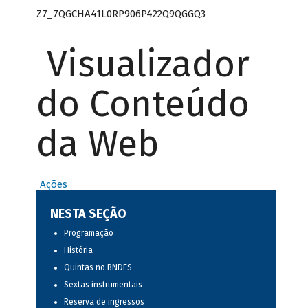
Z7_7QGCHA41L0RP906P422Q9QGGQ3
Visualizador
do Conteúdo
da Web
Ações
NESTA SEÇÃO
Programação
História
Quintas no BNDES
Sextas instrumentais
Reserva de ingressos