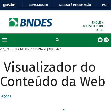
COMUNICA BR
ACESSO À INFORMAÇÃO
PARTI
ENGLISH
ACESSIBILIDADE
A+
A-
Busca
Z7_7QGCHA41L0RP906P422Q9QGGA7
Visualizador do
Conteúdo da Web
Ações