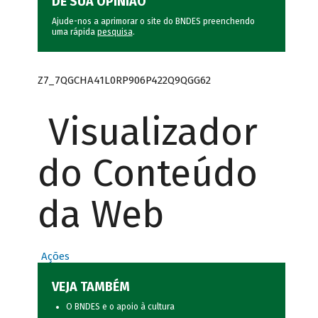
DÊ SUA OPINIÃO
Ajude-nos a aprimorar o site do BNDES preenchendo
uma rápida
pesquisa
.
Z7_7QGCHA41L0RP906P422Q9QGG62
Visualizador
do Conteúdo
da Web
Ações
VEJA TAMBÉM
O BNDES e o apoio à cultura