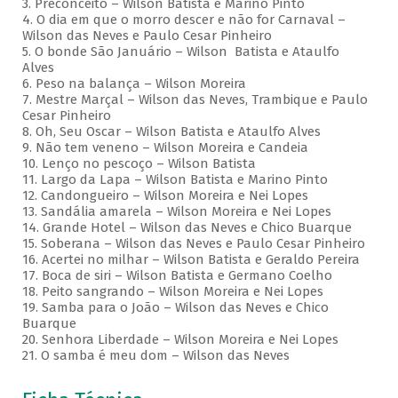
3. Preconceito – Wilson Batista e Marino Pinto
4. O dia em que o morro descer e não for Carnaval –
Wilson das Neves e Paulo Cesar Pinheiro
5. O bonde São Januário – Wilson Batista e Ataulfo
Alves
6. Peso na balança – Wilson Moreira
7. Mestre Marçal – Wilson das Neves, Trambique e Paulo
Cesar Pinheiro
8. Oh, Seu Oscar – Wilson Batista e Ataulfo Alves
9. Não tem veneno – Wilson Moreira e Candeia
10. Lenço no pescoço – Wilson Batista
11. Largo da Lapa – Wilson Batista e Marino Pinto
12. Candongueiro – Wilson Moreira e Nei Lopes
13. Sandália amarela – Wilson Moreira e Nei Lopes
14. Grande Hotel – Wilson das Neves e Chico Buarque
15. Soberana – Wilson das Neves e Paulo Cesar Pinheiro
16. Acertei no milhar – Wilson Batista e Geraldo Pereira
17. Boca de siri – Wilson Batista e Germano Coelho
18. Peito sangrando – Wilson Moreira e Nei Lopes
19. Samba para o João – Wilson das Neves e Chico
Buarque
20. Senhora Liberdade – Wilson Moreira e Nei Lopes
21. O samba é meu dom – Wilson das Neves