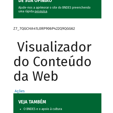
DÊ SUA OPINIÃO
Ajude-nos a aprimorar o site do BNDES preenchendo
uma rápida
pesquisa
.
Z7_7QGCHA41L0RP906P422Q9QGG62
Visualizador
do Conteúdo
da Web
Ações
VEJA TAMBÉM
O BNDES e o apoio à cultura