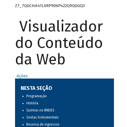
Z7_7QGCHA41L0RP906P422Q9QGGQ3
Visualizador
do Conteúdo
da Web
Ações
NESTA SEÇÃO
Programação
História
Quintas no BNDES
Sextas instrumentais
Reserva de ingressos