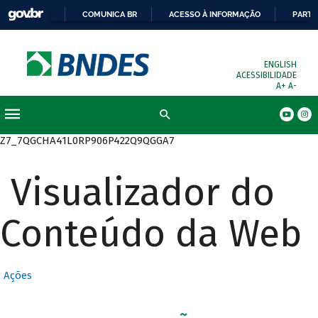
COMUNICA BR
ACESSO À INFORMAÇÃO
PARTI
ENGLISH
ACESSIBILIDADE
A+
A-
Busca
Z7_7QGCHA41L0RP906P422Q9QGGA7
Visualizador do
Conteúdo da Web
Ações