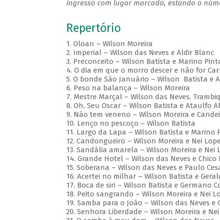
ingresso com lugar marcado, estando o númer
Repertório
1. Oloan – Wilson Moreira
2. Imperial – Wilson das Neves e Aldir Blanc
3. Preconceito – Wilson Batista e Marino Pin
4. O dia em que o morro descer e não for Ca
5. O bonde São Januário – Wilson Batista e 
6. Peso na balança – Wilson Moreira
7. Mestre Marçal – Wilson das Neves, Trambi
8. Oh, Seu Oscar – Wilson Batista e Ataulfo A
9. Não tem veneno – Wilson Moreira e Cand
10. Lenço no pescoço – Wilson Batista
11. Largo da Lapa – Wilson Batista e Marino
12. Candongueiro – Wilson Moreira e Nei Lo
13. Sandália amarela – Wilson Moreira e Nei
14. Grande Hotel – Wilson das Neves e Chic
15. Soberana – Wilson das Neves e Paulo Ces
16. Acertei no milhar – Wilson Batista e Ger
17. Boca de siri – Wilson Batista e Germano 
18. Peito sangrando – Wilson Moreira e Nei L
19. Samba para o João – Wilson das Neves e
20. Senhora Liberdade – Wilson Moreira e Ne