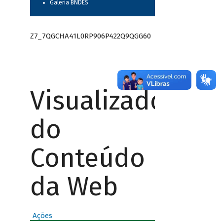
Galeria BNDES
Z7_7QGCHA41L0RP906P422Q9QGG60
Visualizador
do
Conteúdo
da Web
Ações