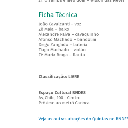
21. O samba é meu dom – Wilson das Neves
Ficha Técnica
João Cavalcanti – voz
Zé Maia – baixo
Alexandre Paiva – cavaquinho
Afonso Machado – bandolim
Diego Zangado – bateria
Tiago Machado – violão
Zé Maria Braga – flauta
Classificação: LIVRE
Espaço Cultural BNDES
Av, Chile, 100 - Centro
Próximo ao metrô Carioca
Veja as outras atrações do Quintas no BNDE