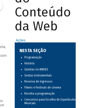
Conteúdo
da Web
Ações
sta,
NESTA SEÇÃO
lson
Programação
História
Quintas no BNDES
Sextas instrumentais
Reserva de ingressos
Filmes e festivais de cinema
Receba a programação
Concursos para Escolha de Espetáculos
os
Musicais
 um