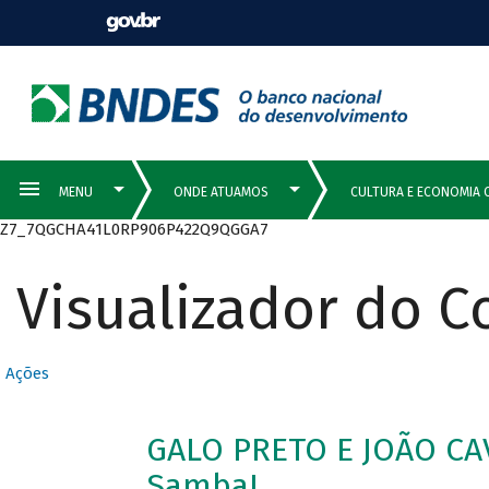
Z7_7QGCHA41L0RP906P422Q9QGGA7
Visualizador do 
Ações
GALO PRETO E JOÃO CAV
Samba!