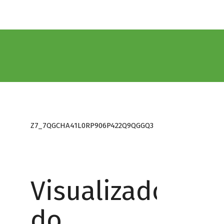
Z7_7QGCHA41L0RP906P422Q9QGGQ3
Visualizador
do