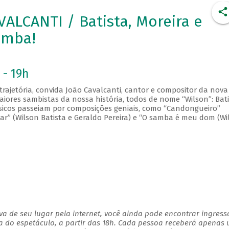
ALCANTI / Batista, Moreira e
amba!
 - 19h
rajetória, convida João Cavalcanti, cantor e compositor da nova
res sambistas da nossa história, todos de nome “Wilson”: Bati
úsicos passeiam por composições geniais, como “Candongueiro”
lhar” (Wilson Batista e Geraldo Pereira) e “O samba é meu dom (Wi
a de seu lugar pela internet, você ainda pode encontrar ingress
a do espetáculo, a partir das 18h. Cada pessoa receberá apenas