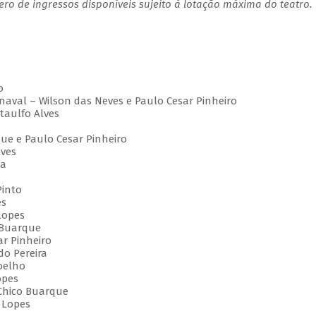
o de ingressos disponíveis sujeito à lotação máxima do teatro.
to
rnaval – Wilson das Neves e Paulo Cesar Pinheiro
Ataulfo Alves
que e Paulo Cesar Pinheiro
lves
eia
 Pinto
pes
 Lopes
o Buarque
ar Pinheiro
aldo Pereira
Coelho
opes
 Chico Buarque
i Lopes