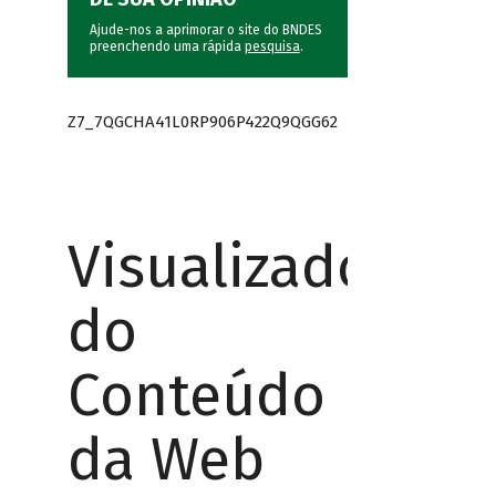
Ajude-nos a aprimorar o site do BNDES
preenchendo uma rápida
pesquisa
.
Z7_7QGCHA41L0RP906P422Q9QGG62
Visualizador
do
Conteúdo
da Web