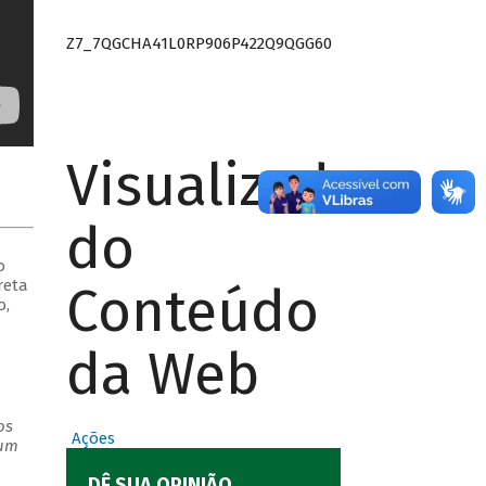
Z7_7QGCHA41L0RP906P422Q9QGG60
Visualizador
do
o
reta
Conteúdo
o,
da Web
os
Ações
 um
DÊ SUA OPINIÃO