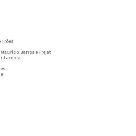
 Fróes
, Maurício Barros e Frejat
ar Lacerda
res
da