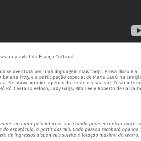
ws na playlist do Espaço Cultural.
rda se aventura por uma linguagem mais “pop”. Prova disso é a
 baiana Pitty, e a participação especial de Maria Gadú na cançã
sta. No show, munido apenas do violão e a sua voz, César interp
 Rô, Caetano Veloso, Lady Gaga, Rita Lee e Roberto de Carvalh
a de seu lugar pela internet, você ainda pode encontrar ingress
a do espetáculo, a partir das 18h. Cada pessoa receberá apenas
o de ingressos disponíveis sujeito à lotação máxima do teatro.