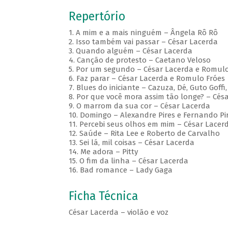
Repertório
1. A mim e a mais ninguém – Ângela Rô Rô
2. Isso também vai passar – César Lacerda
3. Quando alguém – César Lacerda
4. Canção de protesto – Caetano Veloso
5. Por um segundo – César Lacerda e Romulo
6. Faz parar – César Lacerda e Romulo Fróes
7. Blues do iniciante – Cazuza, Dé, Guto Goffi
8. Por que você mora assim tão longe? – Cés
9. O marrom da sua cor – César Lacerda
10. Domingo – Alexandre Pires e Fernando Pi
11. Percebi seus olhos em mim – César Lacer
12. Saúde – Rita Lee e Roberto de Carvalho
13. Sei lá, mil coisas – César Lacerda
14. Me adora – Pitty
15. O fim da linha – César Lacerda
16. Bad romance – Lady Gaga
Ficha Técnica
César Lacerda – violão e voz