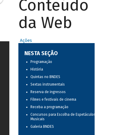
Conteúdo
da Web
Ações
NESTA SEÇÃO
Programação
História
Quintas no BNDES
Sextas instrumentais
Reserva de ingressos
Filmes e festivais de cinema
Receba a programação
Concursos para Escolha de Espetáculos
Musicais
Galeria BNDES