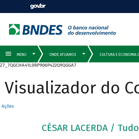
Z7_7QGCHA41L0RP906P422Q9QGGA7
Visualizador do 
Ações
CÉSAR LACERDA / Tudo