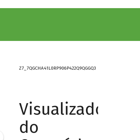
Z7_7QGCHA41L0RP906P422Q9QGGQ3
Visualizador
do