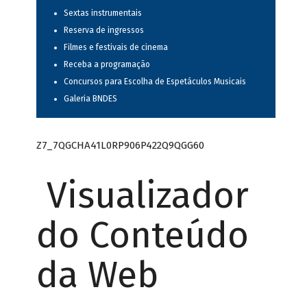
Sextas instrumentais
Reserva de ingressos
Filmes e festivais de cinema
Receba a programação
Concursos para Escolha de Espetáculos Musicais
Galeria BNDES
Z7_7QGCHA41L0RP906P422Q9QGG60
Visualizador
do Conteúdo
da Web