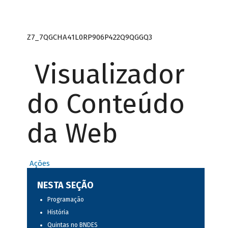
Z7_7QGCHA41L0RP906P422Q9QGGQ3
Visualizador
do Conteúdo
da Web
Ações
NESTA SEÇÃO
Programação
História
Quintas no BNDES