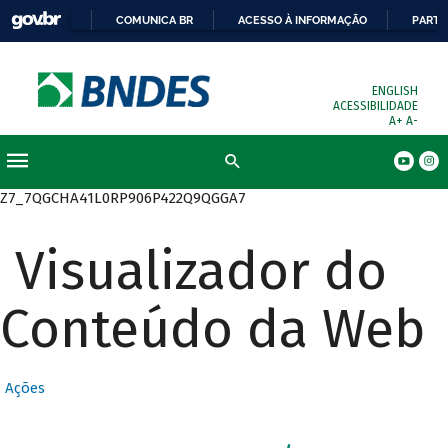
COMUNICA BR
ACESSO À INFORMAÇÃO
PARTI
ENGLISH
ACESSIBILIDADE
A+
A-
Busca
Z7_7QGCHA41L0RP906P422Q9QGGA7
Visualizador do
Conteúdo da Web
Ações