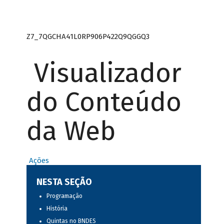
Z7_7QGCHA41L0RP906P422Q9QGGQ3
Visualizador
do Conteúdo
da Web
Ações
NESTA SEÇÃO
Programação
História
Quintas no BNDES