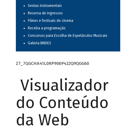
Sextas instrumentais
Reserva de ingressos
Filmes e festivais de cinema
Receba a programação
Concursos para Escolha de Espetáculos Musicais
Galeria BNDES
Z7_7QGCHA41L0RP906P422Q9QGG60
Visualizador
do Conteúdo
da Web