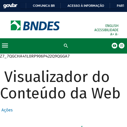
COMUNICA BR
ACESSO À INFORMAÇÃO
PARTI
ENGLISH
ACESSIBILIDADE
A+
A-
Busca
Z7_7QGCHA41L0RP906P422Q9QGGA7
Visualizador do
Conteúdo da Web
Ações