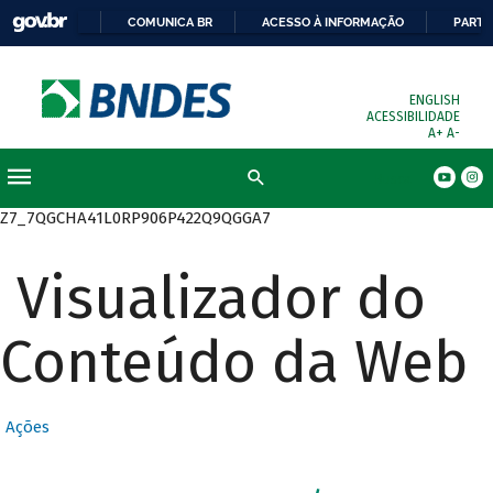
COMUNICA BR
ACESSO À INFORMAÇÃO
PARTI
ENGLISH
ACESSIBILIDADE
A+
A-
Busca
Z7_7QGCHA41L0RP906P422Q9QGGA7
Visualizador do
Conteúdo da Web
Ações