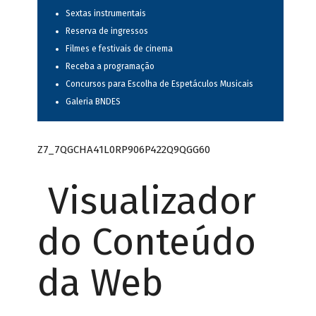
Sextas instrumentais
Reserva de ingressos
Filmes e festivais de cinema
Receba a programação
Concursos para Escolha de Espetáculos Musicais
Galeria BNDES
Z7_7QGCHA41L0RP906P422Q9QGG60
Visualizador
do Conteúdo
da Web