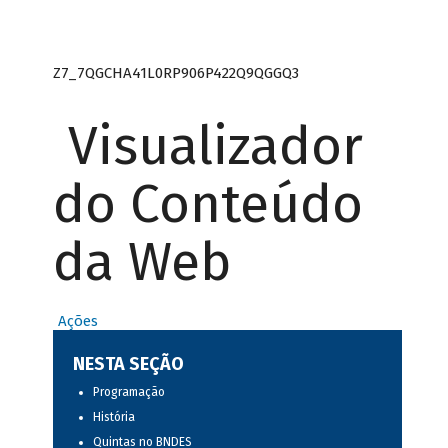
Z7_7QGCHA41L0RP906P422Q9QGGQ3
Visualizador
do Conteúdo
da Web
Ações
NESTA SEÇÃO
Programação
História
Quintas no BNDES