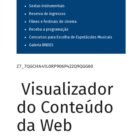
Sextas instrumentais
Reserva de ingressos
Filmes e festivais de cinema
Receba a programação
Concursos para Escolha de Espetáculos Musicais
Galeria BNDES
Z7_7QGCHA41L0RP906P422Q9QGG60
Visualizador
do Conteúdo
da Web