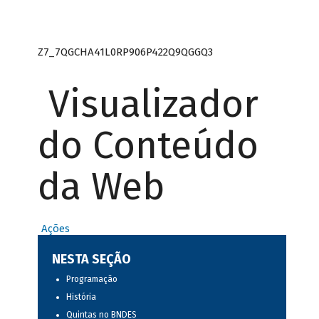
Z7_7QGCHA41L0RP906P422Q9QGGQ3
Visualizador
do Conteúdo
da Web
Ações
NESTA SEÇÃO
Programação
História
Quintas no BNDES