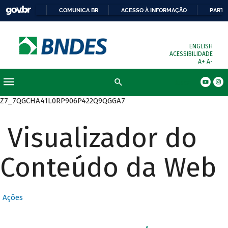
COMUNICA BR
ACESSO À INFORMAÇÃO
PARTI
ENGLISH
ACESSIBILIDADE
A+
A-
Busca
Z7_7QGCHA41L0RP906P422Q9QGGA7
Visualizador do
Conteúdo da Web
Ações