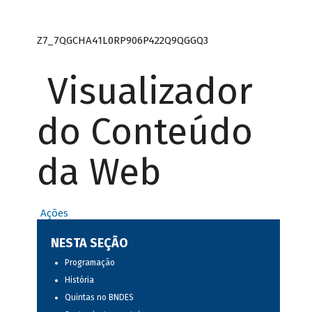
Z7_7QGCHA41L0RP906P422Q9QGGQ3
Visualizador
do Conteúdo
da Web
Ações
NESTA SEÇÃO
Programação
História
Quintas no BNDES