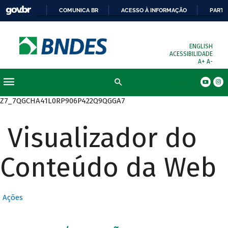
COMUNICA BR
ACESSO À INFORMAÇÃO
PARTI
ENGLISH
ACESSIBILIDADE
A+
A-
Busca
Z7_7QGCHA41L0RP906P422Q9QGGA7
Visualizador do
Conteúdo da Web
Ações