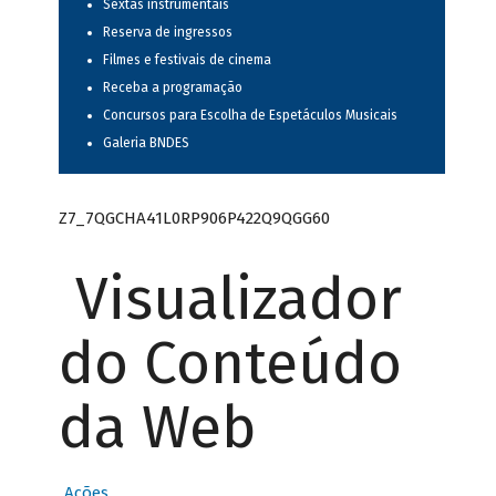
Sextas instrumentais
Reserva de ingressos
Filmes e festivais de cinema
Receba a programação
Concursos para Escolha de Espetáculos Musicais
Galeria BNDES
Z7_7QGCHA41L0RP906P422Q9QGG60
Visualizador
do Conteúdo
da Web
Ações