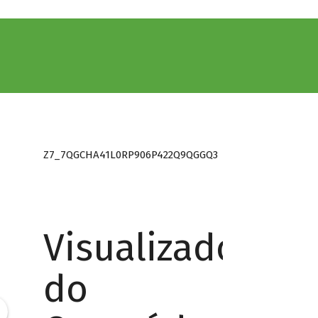
Z7_7QGCHA41L0RP906P422Q9QGGQ3
Visualizador
do