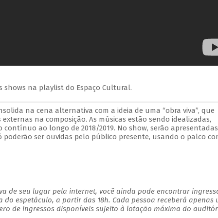
s shows na playlist do Espaço Cultural.
solida na cena alternativa com a ideia de uma “obra viva”, que
s externas na composição. As músicas estão sendo idealizadas,
 contínuo ao longo de 2018/2019. No show, serão apresentadas
 só poderão ser ouvidas pelo público presente, usando o palco c
a de seu lugar pela internet, você ainda pode encontrar ingress
a do espetáculo, a partir das 18h. Cada pessoa receberá apenas
o de ingressos disponíveis sujeito à lotação máxima do auditór