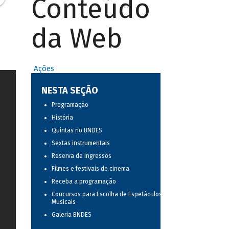
Conteúdo
da Web
Ações
NESTA SEÇÃO
Programação
História
Quintas no BNDES
Sextas instrumentais
Reserva de ingressos
Filmes e festivais de cinema
Receba a programação
Concursos para Escolha de Espetáculos
Musicais
Galeria BNDES