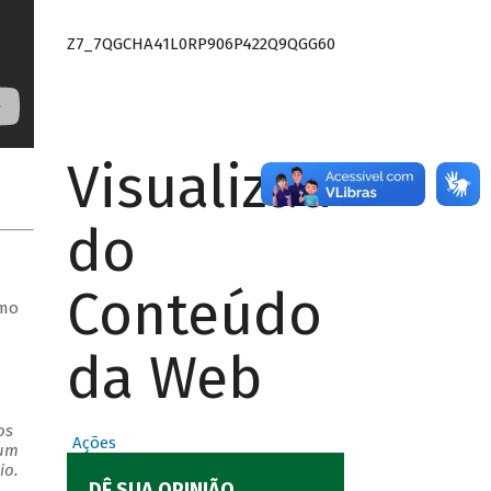
Z7_7QGCHA41L0RP906P422Q9QGG60
Visualizador
do
Conteúdo
omo
da Web
os
Ações
 um
io.
DÊ SUA OPINIÃO