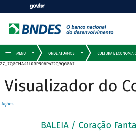
Z7_7QGCHA41L0RP906P422Q9QGGA7
Visualizador do 
Ações
BALEIA / Coração Fant