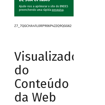
Ajude-nos a aprimorar o site do BNDES
preenchendo uma rápida
pesquisa
.
Z7_7QGCHA41L0RP906P422Q9QGG62
Visualizador
do
Conteúdo
da Web