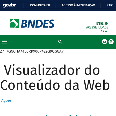
COMUNICA BR
ACESSO À INFORMAÇÃO
PARTI
ENGLISH
ACESSIBILIDADE
A+
A-
Busca
Z7_7QGCHA41L0RP906P422Q9QGGA7
Visualizador do
Conteúdo da Web
Ações