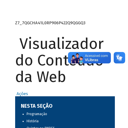
Z7_7QGCHA41L0RP906P422Q9QGGQ3
Visualizador
do Conteúdo
da Web
Ações
NESTA SEÇÃO
Programação
História