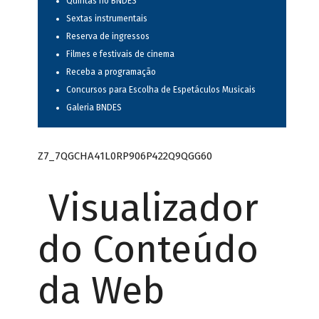
Quintas no BNDES
Sextas instrumentais
Reserva de ingressos
Filmes e festivais de cinema
Receba a programação
Concursos para Escolha de Espetáculos Musicais
Galeria BNDES
Z7_7QGCHA41L0RP906P422Q9QGG60
Visualizador
do Conteúdo
da Web