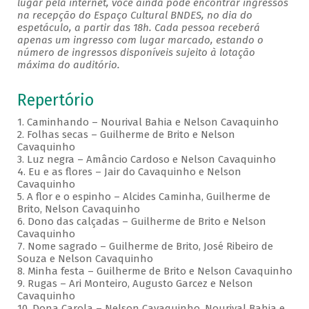
lugar pela internet, você ainda pode encontrar ingressos
na recepção do Espaço Cultural BNDES, no dia do
espetáculo, a partir das 18h. Cada pessoa receberá
apenas um ingresso com lugar marcado, estando o
número de ingressos disponíveis sujeito à lotação
máxima do auditório.
Repertório
1. Caminhando – Nourival Bahia e Nelson Cavaquinho
2. Folhas secas – Guilherme de Brito e Nelson
Cavaquinho
3. Luz negra – Amâncio Cardoso e Nelson Cavaquinho
4. Eu e as flores – Jair do Cavaquinho e Nelson
Cavaquinho
5. A flor e o espinho – Alcides Caminha, Guilherme de
Brito, Nelson Cavaquinho
6. Dono das calçadas – Guilherme de Brito e Nelson
Cavaquinho
7. Nome sagrado – Guilherme de Brito, José Ribeiro de
Souza e Nelson Cavaquinho
8. Minha festa – Guilherme de Brito e Nelson Cavaquinho
9. Rugas – Ari Monteiro, Augusto Garcez e Nelson
Cavaquinho
10. Dona Carola – Nelson Cavaquinho, Nourival Bahia e