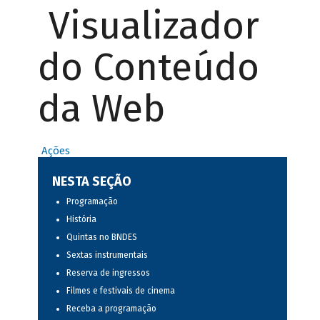
Visualizador
do Conteúdo
da Web
Ações
NESTA SEÇÃO
Programação
História
Quintas no BNDES
Sextas instrumentais
Reserva de ingressos
Filmes e festivais de cinema
Receba a programação