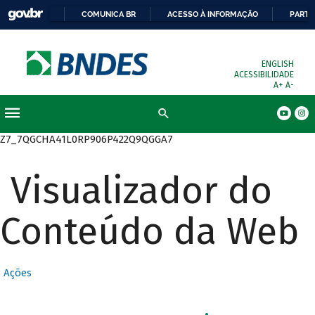
COMUNICA BR
ACESSO À INFORMAÇÃO
PARTI
ENGLISH
ACESSIBILIDADE
A+
A-
Busca
Z7_7QGCHA41L0RP906P422Q9QGGA7
Visualizador do
Conteúdo da Web
Ações