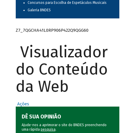
Concursos para Escolha de Espetáculos Musicais
Galeria BNDES
Z7_7QGCHA41L0RP906P422Q9QGG60
Visualizador
do Conteúdo
da Web
Ações
DÊ SUA OPINIÃO
Ajude-nos a aprimorar o site do BNDES preenchendo
uma rápida
pesquisa
.