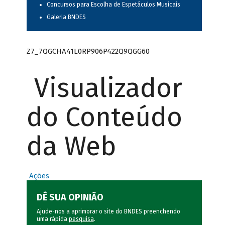
Concursos para Escolha de Espetáculos Musicais
Galeria BNDES
Z7_7QGCHA41L0RP906P422Q9QGG60
Visualizador
do Conteúdo
da Web
Ações
DÊ SUA OPINIÃO
Ajude-nos a aprimorar o site do BNDES preenchendo
uma rápida
pesquisa
.