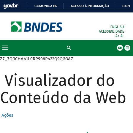
COMUNICA BR
ACESSO À INFORMAÇÃO
PARTI
ENGLISH
ACESSIBILIDADE
A+
A-
Busca
Z7_7QGCHA41L0RP906P422Q9QGGA7
Visualizador do
Conteúdo da Web
Ações