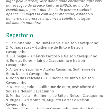
lugar pela internet, você ainda pode encontrar ingressos
na recepção do Espaço Cultural BNDES, no dia do
espetáculo, a partir das 18h. Cada pessoa receberá
apenas um ingresso com lugar marcado, estando o
número de ingressos disponíveis sujeito à lotação
máxima do auditório.
Repertório
1. Caminhando – Nourival Bahia e Nelson Cavaquinho
2. Folhas secas – Guilherme de Brito e Nelson
Cavaquinho
3. Luz negra – Amâncio Cardoso e Nelson Cavaquinho
4. Eu e as flores – Jair do Cavaquinho e Nelson
Cavaquinho
5. A flor e o espinho – Alcides Caminha, Guilherme de
Brito, Nelson Cavaquinho
6. Dono das calçadas – Guilherme de Brito e Nelson
Cavaquinho
7. Nome sagrado – Guilherme de Brito, José Ribeiro de
Souza e Nelson Cavaquinho
8. Minha festa – Guilherme de Brito e Nelson Cavaquinho
9. Rugas – Ari Monteiro, Augusto Garcez e Nelson
Cavaquinho
10. Dona Carola – Nelson Cavaquinho, Nourival Bahia e