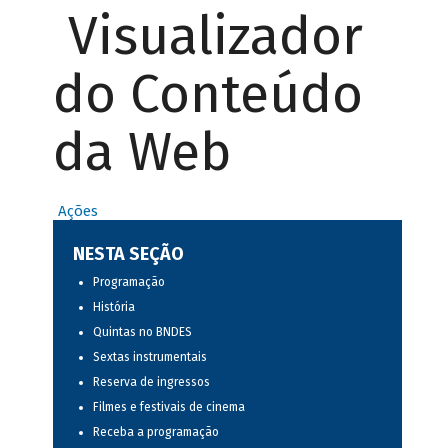
Visualizador
do Conteúdo
da Web
Ações
NESTA SEÇÃO
Programação
História
Quintas no BNDES
Sextas instrumentais
Reserva de ingressos
Filmes e festivais de cinema
Receba a programação