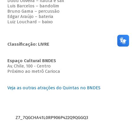
Dudu Oliveira – flauta e sax
Luis Barcelos – bandolim
Bruno Gama – percussão
Edgar Araújo – bateria
Luiz Louchard – baixo
Classificação: LIVRE
Espaço Cultural BNDES
Av, Chile, 100 - Centro
Próximo ao metrô Carioca
Veja as outras atrações do Quintas no BNDES
Z7_7QGCHA41L0RP906P422Q9QGGQ3