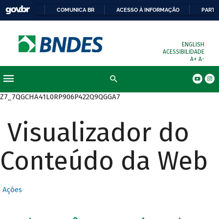
COMUNICA BR
ACESSO À INFORMAÇÃO
PARTI
ENGLISH
ACESSIBILIDADE
A+
A-
Busca
Z7_7QGCHA41L0RP906P422Q9QGGA7
Visualizador do
Conteúdo da Web
Ações