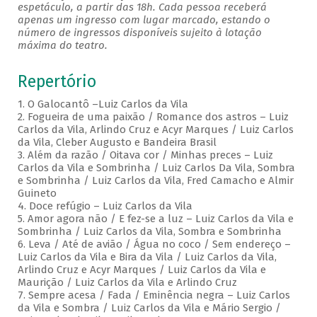
espetáculo, a partir das 18h. Cada pessoa receberá
apenas um ingresso com lugar marcado, estando o
número de ingressos disponíveis sujeito à lotação
máxima do teatro.
Repertório
1. O Galocantô –Luiz Carlos da Vila
2. Fogueira de uma paixão / Romance dos astros – Luiz
Carlos da Vila, Arlindo Cruz e Acyr Marques / Luiz Carlos
da Vila, Cleber Augusto e Bandeira Brasil
3. Além da razão / Oitava cor / Minhas preces – Luiz
Carlos da Vila e Sombrinha / Luiz Carlos Da Vila, Sombra
e Sombrinha / Luiz Carlos da Vila, Fred Camacho e Almir
Guineto
4. Doce refúgio – Luiz Carlos da Vila
5. Amor agora não / E fez-se a luz – Luiz Carlos da Vila e
Sombrinha / Luiz Carlos da Vila, Sombra e Sombrinha
6. Leva / Até de avião / Água no coco / Sem endereço –
Luiz Carlos da Vila e Bira da Vila / Luiz Carlos da Vila,
Arlindo Cruz e Acyr Marques / Luiz Carlos da Vila e
Maurição / Luiz Carlos da Vila e Arlindo Cruz
7. Sempre acesa / Fada / Eminência negra – Luiz Carlos
da Vila e Sombra / Luiz Carlos da Vila e Mário Sergio /