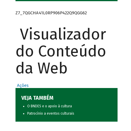
Z7_7QGCHA41L0RP906P422Q9QGG62
Visualizador
do Conteúdo
da Web
Ações
VEJA TAMBÉM
O BNDES e o apoio à cultura
Patrocínio a eventos culturais