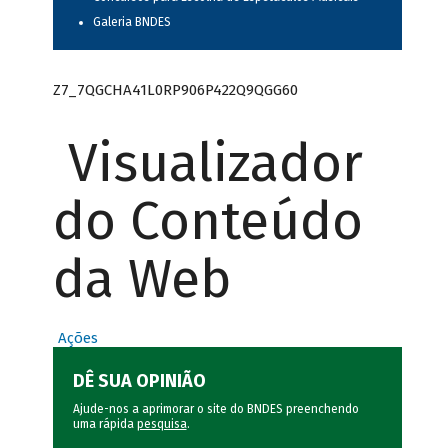
Galeria BNDES
Z7_7QGCHA41L0RP906P422Q9QGG60
Visualizador
do Conteúdo
da Web
Ações
DÊ SUA OPINIÃO
Ajude-nos a aprimorar o site do BNDES preenchendo
uma rápida
pesquisa
.