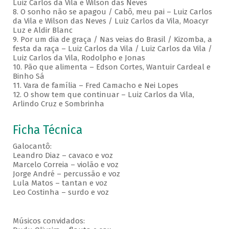
Luiz Carlos da Vila e Wilson das Neves
8. O sonho não se apagou / Cabô, meu pai – Luiz Carlos
da Vila e Wilson das Neves / Luiz Carlos da Vila, Moacyr
Luz e Aldir Blanc
9. Por um dia de graça / Nas veias do Brasil / Kizomba, a
festa da raça – Luiz Carlos da Vila / Luiz Carlos da Vila /
Luiz Carlos da Vila, Rodolpho e Jonas
10. Pão que alimenta – Edson Cortes, Wantuir Cardeal e
Binho Sá
11. Vara de família – Fred Camacho e Nei Lopes
12. O show tem que continuar – Luiz Carlos da Vila,
Arlindo Cruz e Sombrinha
Ficha Técnica
Galocantô:
Leandro Diaz – cavaco e voz
Marcelo Correia – violão e voz
Jorge André – percussão e voz
Lula Matos – tantan e voz
Leo Costinha – surdo e voz
Músicos convidados: