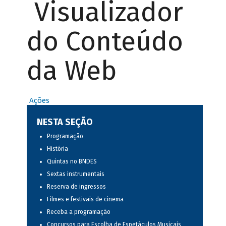
Visualizador
do Conteúdo
da Web
Ações
NESTA SEÇÃO
Programação
História
Quintas no BNDES
Sextas instrumentais
Reserva de ingressos
Filmes e festivais de cinema
Receba a programação
Concursos para Escolha de Espetáculos Musicais