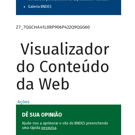
Galeria BNDES
Z7_7QGCHA41L0RP906P422Q9QGG60
Visualizador
do Conteúdo
da Web
Ações
DÊ SUA OPINIÃO
Ajude-nos a aprimorar o site do BNDES preenchendo
uma rápida
pesquisa
.