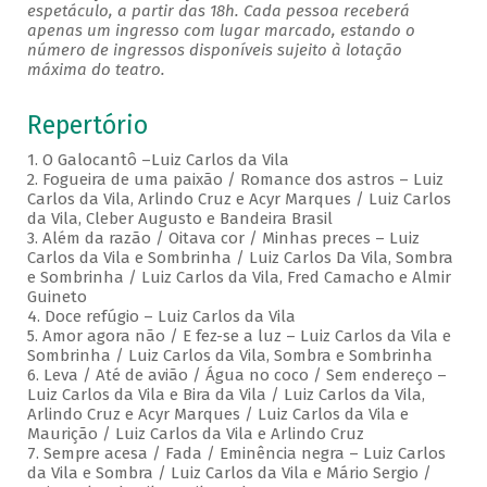
espetáculo, a partir das 18h. Cada pessoa receberá
apenas um ingresso com lugar marcado, estando o
número de ingressos disponíveis sujeito à lotação
máxima do teatro.
Repertório
1. O Galocantô –Luiz Carlos da Vila
2. Fogueira de uma paixão / Romance dos astros – Luiz
Carlos da Vila, Arlindo Cruz e Acyr Marques / Luiz Carlos
da Vila, Cleber Augusto e Bandeira Brasil
3. Além da razão / Oitava cor / Minhas preces – Luiz
Carlos da Vila e Sombrinha / Luiz Carlos Da Vila, Sombra
e Sombrinha / Luiz Carlos da Vila, Fred Camacho e Almir
Guineto
4. Doce refúgio – Luiz Carlos da Vila
5. Amor agora não / E fez-se a luz – Luiz Carlos da Vila e
Sombrinha / Luiz Carlos da Vila, Sombra e Sombrinha
6. Leva / Até de avião / Água no coco / Sem endereço –
Luiz Carlos da Vila e Bira da Vila / Luiz Carlos da Vila,
Arlindo Cruz e Acyr Marques / Luiz Carlos da Vila e
Maurição / Luiz Carlos da Vila e Arlindo Cruz
7. Sempre acesa / Fada / Eminência negra – Luiz Carlos
da Vila e Sombra / Luiz Carlos da Vila e Mário Sergio /