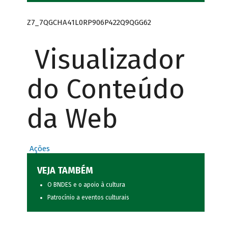
Z7_7QGCHA41L0RP906P422Q9QGG62
Visualizador
do Conteúdo
da Web
Ações
VEJA TAMBÉM
O BNDES e o apoio à cultura
Patrocínio a eventos culturais