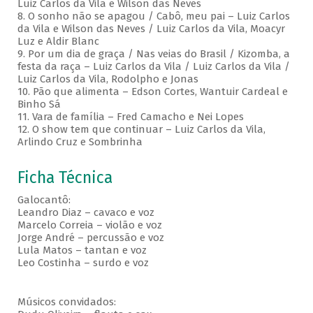
Luiz Carlos da Vila e Wilson das Neves
8. O sonho não se apagou / Cabô, meu pai – Luiz Carlos
da Vila e Wilson das Neves / Luiz Carlos da Vila, Moacyr
Luz e Aldir Blanc
9. Por um dia de graça / Nas veias do Brasil / Kizomba, a
festa da raça – Luiz Carlos da Vila / Luiz Carlos da Vila /
Luiz Carlos da Vila, Rodolpho e Jonas
10. Pão que alimenta – Edson Cortes, Wantuir Cardeal e
Binho Sá
11. Vara de família – Fred Camacho e Nei Lopes
12. O show tem que continuar – Luiz Carlos da Vila,
Arlindo Cruz e Sombrinha
Ficha Técnica
Galocantô:
Leandro Diaz – cavaco e voz
Marcelo Correia – violão e voz
Jorge André – percussão e voz
Lula Matos – tantan e voz
Leo Costinha – surdo e voz
Músicos convidados: