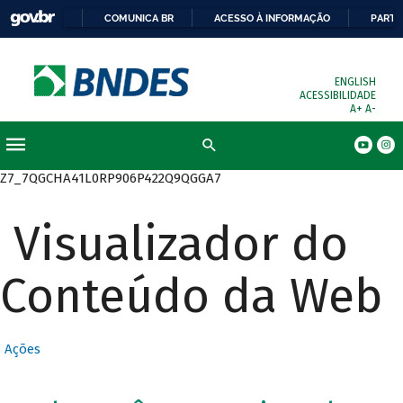
COMUNICA BR
ACESSO À INFORMAÇÃO
PARTI
ENGLISH
ACESSIBILIDADE
A+
A-
Busca
Z7_7QGCHA41L0RP906P422Q9QGGA7
Visualizador do
Conteúdo da Web
Ações