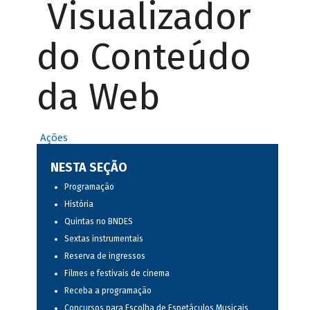
Visualizador
do Conteúdo
da Web
Ações
NESTA SEÇÃO
Programação
História
Quintas no BNDES
Sextas instrumentais
Reserva de ingressos
Filmes e festivais de cinema
Receba a programação
Concursos para Escolha de Espetáculos Musicais