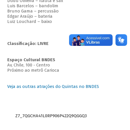
Dudu Oliveira – flauta e sax
Luis Barcelos – bandolim
Bruno Gama – percussão
Edgar Araújo – bateria
Luiz Louchard – baixo
Classificação: LIVRE
Espaço Cultural BNDES
Av, Chile, 100 - Centro
Próximo ao metrô Carioca
Veja as outras atrações do Quintas no BNDES
Z7_7QGCHA41L0RP906P422Q9QGGQ3