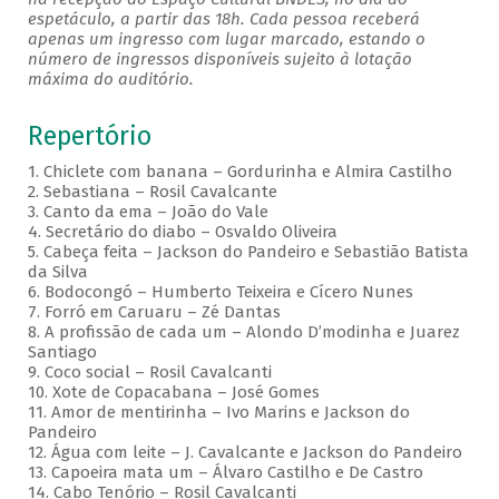
espetáculo, a partir das 18h. Cada pessoa receberá
apenas um ingresso com lugar marcado, estando o
número de ingressos disponíveis sujeito à lotação
máxima do auditório.
Repertório
1. Chiclete com banana – Gordurinha e Almira Castilho
2. Sebastiana – Rosil Cavalcante
3. Canto da ema – João do Vale
4. Secretário do diabo – Osvaldo Oliveira
5. Cabeça feita – Jackson do Pandeiro e Sebastião Batista
da Silva
6. Bodocongó – Humberto Teixeira e Cícero Nunes
7. Forró em Caruaru – Zé Dantas
8. A profissão de cada um – Alondo D’modinha e Juarez
Santiago
9. Coco social – Rosil Cavalcanti
10. Xote de Copacabana – José Gomes
11. Amor de mentirinha – Ivo Marins e Jackson do
Pandeiro
12. Água com leite – J. Cavalcante e Jackson do Pandeiro
13. Capoeira mata um – Álvaro Castilho e De Castro
14. Cabo Tenório – Rosil Cavalcanti