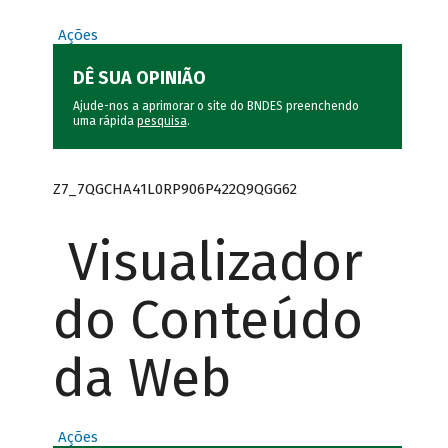
Ações
DÊ SUA OPINIÃO
Ajude-nos a aprimorar o site do BNDES preenchendo
uma rápida
pesquisa
.
Z7_7QGCHA41L0RP906P422Q9QGG62
Visualizador
do Conteúdo
da Web
Ações