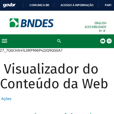
COMUNICA BR
ACESSO À INFORMAÇÃO
PARTI
ENGLISH
ACESSIBILIDADE
A+
A-
Busca
Z7_7QGCHA41L0RP906P422Q9QGGA7
Visualizador do
Conteúdo da Web
Ações