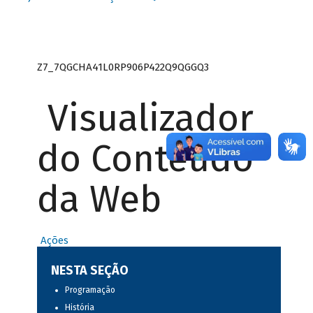
Z7_7QGCHA41L0RP906P422Q9QGGQ3
Visualizador
do Conteúdo
da Web
Ações
NESTA SEÇÃO
Programação
História