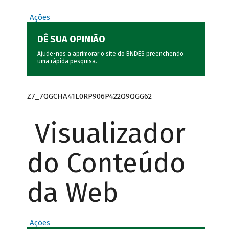
Ações
DÊ SUA OPINIÃO
Ajude-nos a aprimorar o site do BNDES preenchendo
uma rápida
pesquisa
.
Z7_7QGCHA41L0RP906P422Q9QGG62
Visualizador
do Conteúdo
da Web
Ações