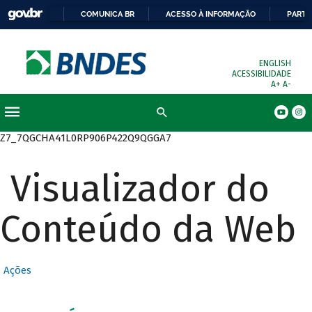
COMUNICA BR
ACESSO À INFORMAÇÃO
PARTI
ENGLISH
ACESSIBILIDADE
A+
A-
Busca
Z7_7QGCHA41L0RP906P422Q9QGGA7
Visualizador do
Conteúdo da Web
Ações