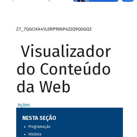
Z7_7QGCHA41L0RP906P422Q9QGGQ3
Visualizador
do Conteúdo
da Web
Ações
NESTA SEÇÃO
Programação
História