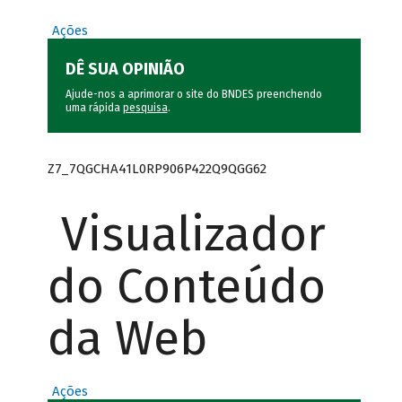
Ações
DÊ SUA OPINIÃO
Ajude-nos a aprimorar o site do BNDES preenchendo
uma rápida
pesquisa
.
Z7_7QGCHA41L0RP906P422Q9QGG62
Visualizador
do Conteúdo
da Web
Ações