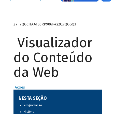
Z7_7QGCHA41L0RP906P422Q9QGGQ3
Visualizador
do Conteúdo
da Web
Ações
NESTA SEÇÃO
Programação
História