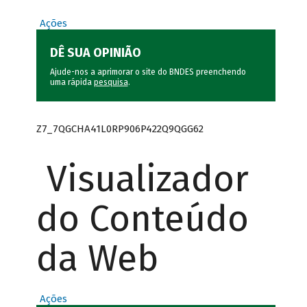
Ações
DÊ SUA OPINIÃO
Ajude-nos a aprimorar o site do BNDES preenchendo
uma rápida
pesquisa
.
Z7_7QGCHA41L0RP906P422Q9QGG62
Visualizador
do Conteúdo
da Web
Ações