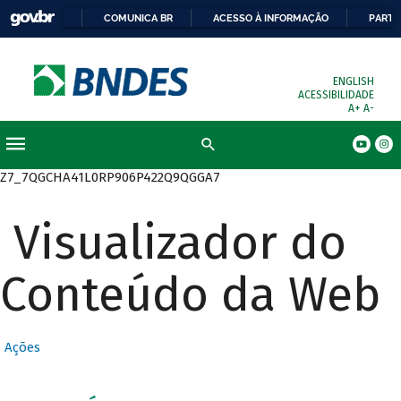
COMUNICA BR
ACESSO À INFORMAÇÃO
PARTI
ENGLISH
ACESSIBILIDADE
A+
A-
Busca
Z7_7QGCHA41L0RP906P422Q9QGGA7
Visualizador do
Conteúdo da Web
Ações