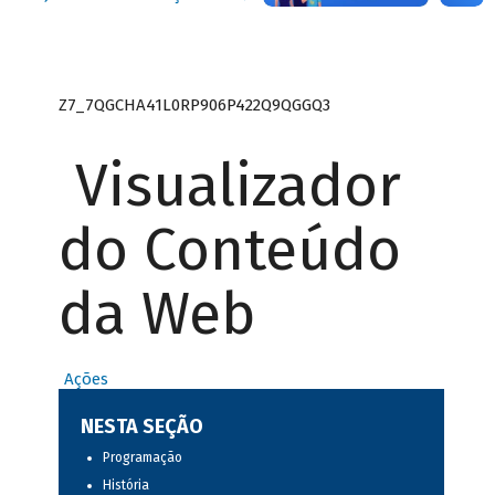
Z7_7QGCHA41L0RP906P422Q9QGGQ3
Visualizador
do Conteúdo
da Web
Ações
NESTA SEÇÃO
Programação
História