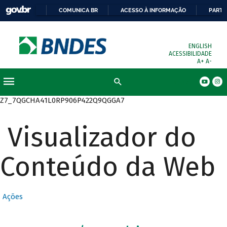
COMUNICA BR
ACESSO À INFORMAÇÃO
PARTI
ENGLISH
ACESSIBILIDADE
A+
A-
Busca
Z7_7QGCHA41L0RP906P422Q9QGGA7
Visualizador do
Conteúdo da Web
Ações