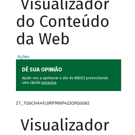
Visualizador
do Conteúdo
da Web
Ações
DÊ SUA OPINIÃO
Ajude-nos a aprimorar o site do BNDES preenchendo
uma rápida
pesquisa
.
Z7_7QGCHA41L0RP906P422Q9QGG62
Visualizador