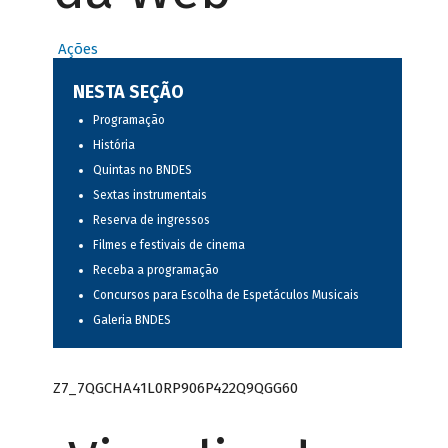
Ações
NESTA SEÇÃO
Programação
História
Quintas no BNDES
Sextas instrumentais
Reserva de ingressos
Filmes e festivais de cinema
Receba a programação
Concursos para Escolha de Espetáculos Musicais
Galeria BNDES
Z7_7QGCHA41L0RP906P422Q9QGG60