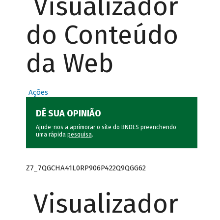
Visualizador
do Conteúdo
da Web
Ações
DÊ SUA OPINIÃO
Ajude-nos a aprimorar o site do BNDES preenchendo
uma rápida
pesquisa
.
Z7_7QGCHA41L0RP906P422Q9QGG62
Visualizador