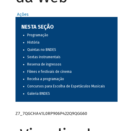
Ações
NESTA SEÇÃO
Programação
História
Quintas no BNDES
Sextas instrumentais
Reserva de ingressos
Filmes e festivais de cinema
Receba a programação
Concursos para Escolha de Espetáculos Musicais
Galeria BNDES
Z7_7QGCHA41L0RP906P422Q9QGG60