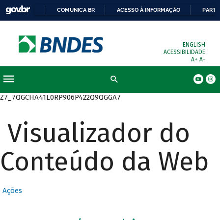
COMUNICA BR
ACESSO À INFORMAÇÃO
PARTI
ENGLISH
ACESSIBILIDADE
A+
A-
Busca
Z7_7QGCHA41L0RP906P422Q9QGGA7
Visualizador do
Conteúdo da Web
Ações