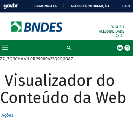
COMUNICA BR
ACESSO À INFORMAÇÃO
PARTI
ENGLISH
ACESSIBILIDADE
A+
A-
Busca
Z7_7QGCHA41L0RP906P422Q9QGGA7
Visualizador do
Conteúdo da Web
Ações