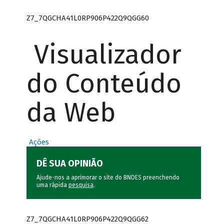
Z7_7QGCHA41L0RP906P422Q9QGG60
Visualizador
do Conteúdo
da Web
Ações
DÊ SUA OPINIÃO
Ajude-nos a aprimorar o site do BNDES preenchendo
uma rápida
pesquisa
.
Z7_7QGCHA41L0RP906P422Q9QGG62