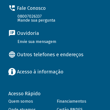
Fale Conosco
08007026337
Mande sua pergunta
Ouvidoria
Envie sua mensagem
Outros telefones e endereços
Acesso à informação
Acesso Rápido
Quem somos
Financiamentos
Onde atuamos
Cartão BNDES