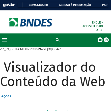
COMUNICA BR
ACESSO À INFORMAÇÃO
PARTI
ENGLISH
ACESSIBILIDADE
A+
A-
Busca
Z7_7QGCHA41L0RP906P422Q9QGGA7
Visualizador do
Conteúdo da Web
Ações