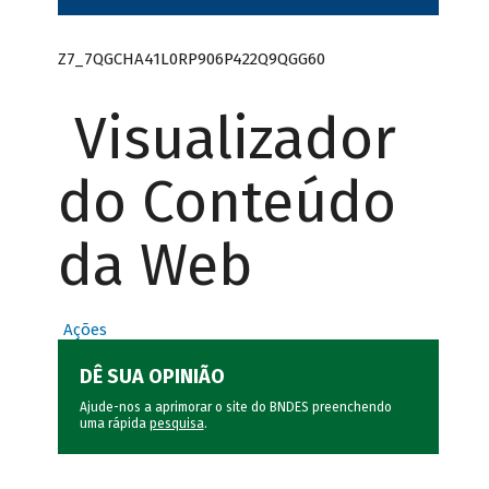
Z7_7QGCHA41L0RP906P422Q9QGG60
Visualizador
do Conteúdo
da Web
Ações
DÊ SUA OPINIÃO
Ajude-nos a aprimorar o site do BNDES preenchendo
uma rápida
pesquisa
.