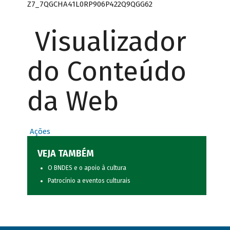
Z7_7QGCHA41L0RP906P422Q9QGG62
Visualizador
do Conteúdo
da Web
Ações
VEJA TAMBÉM
O BNDES e o apoio à cultura
Patrocínio a eventos culturais